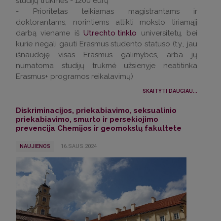
studijų trukmės - 1200 eurų
- Prioritetas teikiamas magistrantams ir
doktorantams, norintiems atlikti mokslo tiriamąjį
darbą viename iš
Utrechto tinklo
universitetų, bei
kurie negali gauti Erasmus studento statuso (t.y., jau
išnaudoję visas Erasmus galimybes, arba jų
numatoma studijų trukmė užsienyje neatitinka
Erasmus+ programos reikalavimų)
SKAITYTI DAUGIAU...
Diskriminacijos, priekabiavimo, seksualinio
priekabiavimo, smurto ir persekiojimo
prevencija Chemijos ir geomokslų fakultete
NAUJIENOS
16.SAUS.2024