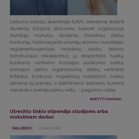
Lietuvos mokslų akademija (LMA), siekdama skatinti
studentų kūrybinį aktyvumą, kasmet organizuoja
Aukštųjų mokyklų studentų mokslinių darbų
konkursą. Vadovaujantis premijų skyrimo nuostatais,
reglamentuojančiais mokslinių darbų teikimo
bendruosius reikalavimus, jų ekspertizės tvarką,
konkurso vertinimo komisijos sudarymo tvarką,
komisijos darbo organizavimą, darbų vertinimo
kriterijus, konkurso nugalėtojų nustatymo tvarką,
skiriama 15 premijų, o išskirtiniams darbams, kuriems
nepakako premijuojamų vietų, – pagyrimo raštai.
SKAITYTI DAUGIAU...
Utrechto tinklo stipendija studijoms arba
moksliniam darbui
NAUJIENOS
16.SAUS.2024