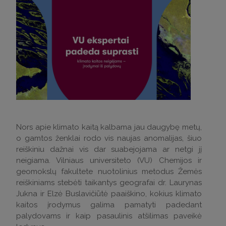
Nors apie klimato kaitą kalbama jau daugybę metų,
o gamtos ženklai rodo vis naujas anomalijas, šiuo
reiškiniu dažnai vis dar suabejojama ar netgi jį
neigiama. Vilniaus universiteto (VU) Chemijos ir
geomokslų fakultete nuotolinius metodus Žemės
reiškiniams stebėti taikantys geografai dr. Laurynas
Jukna ir Elzė Buslavičiūtė paaiškino, kokius klimato
kaitos įrodymus galima pamatyti padedant
palydovams ir kaip pasaulinis atšilimas paveikė