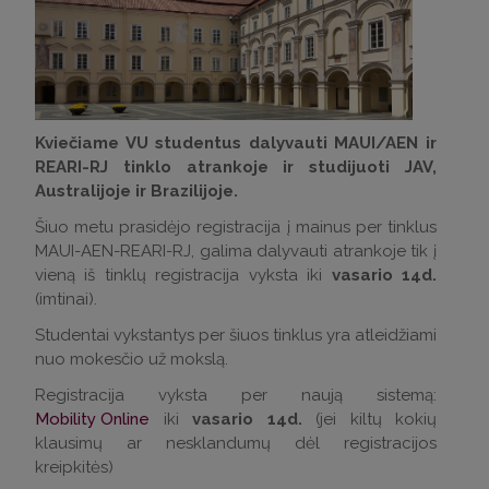
Kviečiame VU studentus dalyvauti MAUI/AEN ir
REARI-RJ tinklo atrankoje ir studijuoti JAV,
Australijoje ir Brazilijoje.
Šiuo metu prasidėjo registracija į mainus per tinklus
MAUI-AEN-REARI-RJ, galima dalyvauti atrankoje tik į
vieną iš tinklų registracija vyksta iki
vasario 14d.
(imtinai).
Studentai vykstantys per šiuos tinklus yra atleidžiami
nuo mokesčio už mokslą.
Registracija vyksta per naują sistemą:
Mobility Online
iki
vasario 14d.
(jei kiltų kokių
klausimų ar nesklandumų dėl registracijos
kreipkitės)