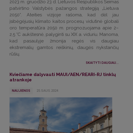
2023 m. gruodžio 23 d. Lietuvos Respublikos Seimas
patvirtino Valstybės pažangos strategiją „Lietuva
2050“. Ateities vizijoje rašoma, kad dėl jau
įsibėgėjusių klimato kaitos procesų vidutinė globali
oro temperatūra 2050 m. prognozuojama apie 2–
2,5 °C aukštesnė, palyginti su XIX a. viduriu. Manoma,
kad pasaulyje žmonija regės vis daugiau
ekstremalių gamtos reiškinių, daugės nykstančių
rūšių.
SKAITYTI DAUGIAU...
Kviečiame dalyvauti MAUI/AEN/REARI-RJ tinklų
atrankoje
NAUJIENOS
25.SAUS.2024