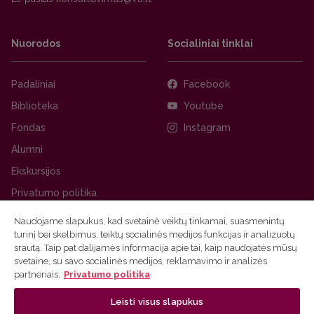
Nuorodos
Socialiniai tinklai
Padaliniai
Facebook
Biblioteka
Youtube
Fondas
Instagram
Alumni
Ekskursijos
Privatumo politika
Naudojame slapukus, kad svetainė veiktų tinkamai, suasmenintų
turinį bei skelbimus, teiktų socialinės medijos funkcijas ir analizuotų
srautą. Taip pat dalijamės informacija apie tai, kaip naudojatės mūsų
svetaine, su savo socialinės medijos, reklamavimo ir analizės
partneriais.
Privatumo politika
Leisti visus slapukus
Ⓒ 2026 Vilniaus universitetas
Tinklalapio administratorius