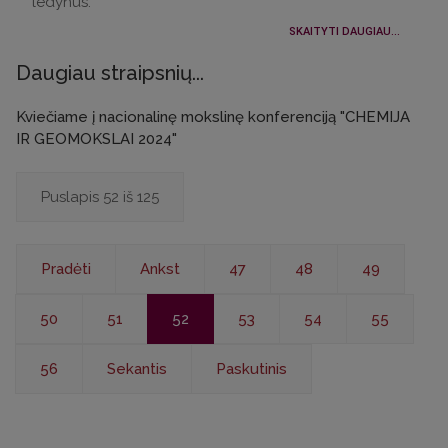
ledynus.
SKAITYTI DAUGIAU...
Daugiau straipsnių...
Kviečiame į nacionalinę mokslinę konferenciją "CHEMIJA
IR GEOMOKSLAI 2024"
Puslapis 52 iš 125
Pradėti
Ankst
47
48
49
50
51
52
53
54
55
56
Sekantis
Paskutinis