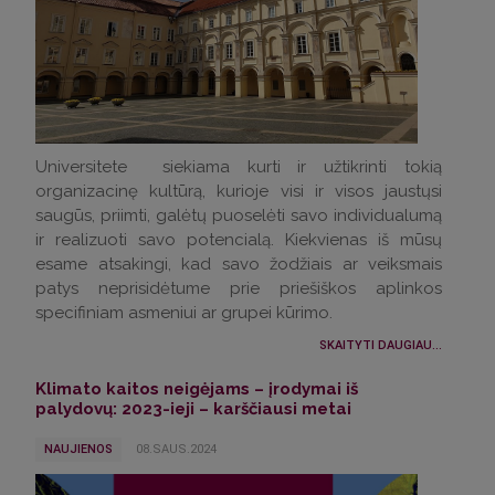
Universitete siekiama kurti ir užtikrinti tokią
organizacinę kultūrą, kurioje visi ir visos jaustųsi
saugūs, priimti, galėtų puoselėti savo individualumą
ir realizuoti savo potencialą. Kiekvienas iš mūsų
esame atsakingi, kad savo žodžiais ar veiksmais
patys neprisidėtume prie priešiškos aplinkos
specifiniam asmeniui ar grupei kūrimo.
SKAITYTI DAUGIAU...
Klimato kaitos neigėjams – įrodymai iš
palydovų: 2023-ieji – karščiausi metai
NAUJIENOS
08.SAUS.2024