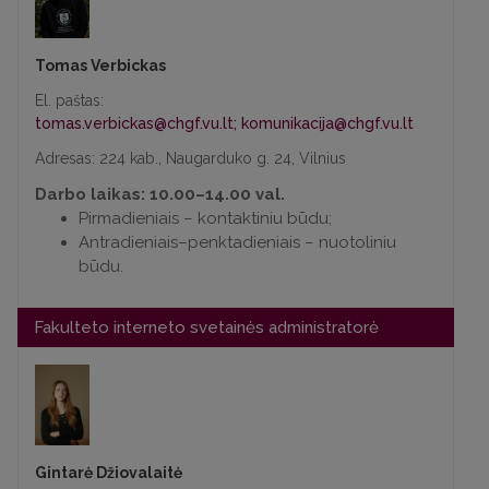
Tomas Verbickas
El. paštas:
tomas.verbickas@chgf.vu.lt
;
komunikacija@chgf.vu.lt
Adresas: 224 kab., Naugarduko g. 24, Vilnius
Darbo laikas: 10.00–14.00 val.
Pirmadieniais – kontaktiniu būdu;
Antradieniais–penktadieniais – nuotoliniu
būdu.
Fakulteto interneto svetainės administratorė
Gintarė Džiovalaitė