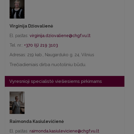
Virginija Džiovalienė
El. paštas:
Tel. nr.:
+370 (5) 219 3103
Adresas: 219 kab., Naugarduko g. 24, Vilnius
Trečiadieniais dirba nuotoliniu būdu.
Vyresnioji specialistė viešiesiems pirkimams
Raimonda Kasiulevičienė
El. paštas: