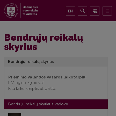
EN
Bendrųjų reikalų
skyrius
Bendrųjų reikalų skyrius
Priėmimo valandos vasaros laikotarpiu:
I–V: 09.00–13.00 val.
Kitu laiku kreiptis el. paštu.
Bendrųjų reikalų skyriaus vadovė