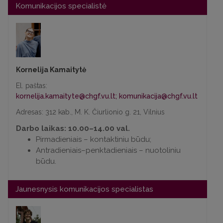
Komunikacijos specialistė
Kornelija Kamaitytė
El. paštas:
kornelija.kamaityte@chgf.vu.lt
;
komunikacija@chgf.vu.lt
Adresas: 312 kab., M. K. Čiurlionio g. 21, Vilnius
Darbo laikas: 10.00–14.00 val.
Pirmadieniais – kontaktiniu būdu;
Antradieniais–penktadieniais – nuotoliniu
būdu.
Jaunesnysis komunikacijos specialistas