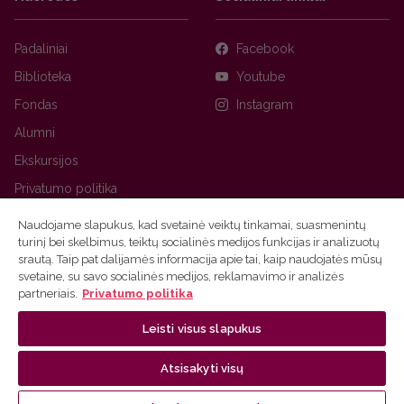
Padaliniai
Facebook
Biblioteka
Youtube
Fondas
Instagram
Alumni
Ekskursijos
Privatumo politika
Naudojame slapukus, kad svetainė veiktų tinkamai, suasmenintų
turinį bei skelbimus, teiktų socialinės medijos funkcijas ir analizuotų
srautą. Taip pat dalijamės informacija apie tai, kaip naudojatės mūsų
svetaine, su savo socialinės medijos, reklamavimo ir analizės
partneriais.
Privatumo politika
Leisti visus slapukus
Ⓒ 2026 Vilniaus universitetas
Tinklalapio administratorius
Atsisakyti visų