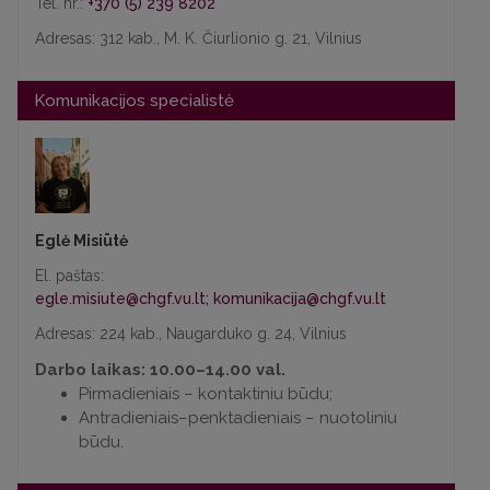
Tel. nr.:
+370 (5) 239 8202
Adresas: 312 kab., M. K. Čiurlionio g. 21, Vilnius
Komunikacijos specialistė
Eglė Misiūtė
El. paštas:
egle.misiute@chgf.vu.lt
;
komunikacija@chgf.vu.lt
Adresas: 224 kab., Naugarduko g. 24, Vilnius
Darbo laikas: 10.00–14.00 val.
Pirmadieniais – kontaktiniu būdu;
Antradieniais–penktadieniais – nuotoliniu
būdu.