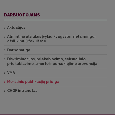
Fizikinės chemijos katedra ir Neorganinės
chemijos katedra:
DARBUOTOJAMS
Administratorė Jolanta Raudonienė el. p.
Aktualijos
Administratorė Gytautė Sirgėdaitė el. p.
Atmintinė atsitikus įvykiui (vagystei, nelaimingui
atsitikimui) fakultete
Polimerų chemijos katedra ir Organinės
Darbo sauga
chemijos katedra:
Diskriminacijos, priekabiavimo, seksualinio
Administratorė Irina Gerasimčik: el. p.
priekabiavimo, smurto ir persekiojimo prevencija
VMA
Analizinės ir aplinkos chemijos katedra ir
Mokslinių publikacijų prieiga
Taikomosios chemijos katedra:
CHGF intranetas
Administratorė Virginija Linkevičienė: el. p.
Geomokslų institutas: