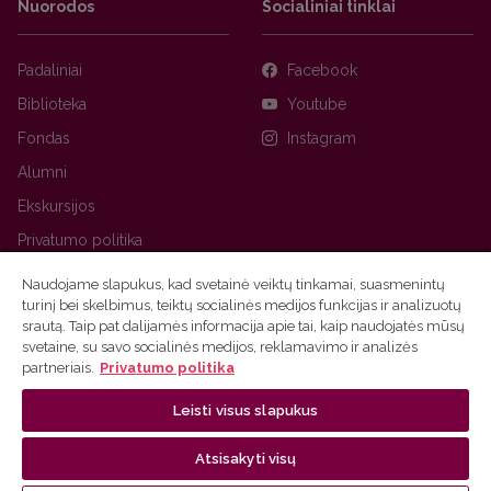
Nuorodos
Socialiniai tinklai
Padaliniai
Facebook
Biblioteka
Youtube
Fondas
Instagram
Alumni
Ekskursijos
Privatumo politika
Naudojame slapukus, kad svetainė veiktų tinkamai, suasmenintų
turinį bei skelbimus, teiktų socialinės medijos funkcijas ir analizuotų
srautą. Taip pat dalijamės informacija apie tai, kaip naudojatės mūsų
svetaine, su savo socialinės medijos, reklamavimo ir analizės
partneriais.
Privatumo politika
Leisti visus slapukus
Ⓒ 2026 Vilniaus universitetas
Tinklalapio administratorius
Atsisakyti visų