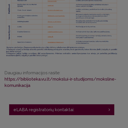
Daugiau informacijos rasite:
https://biblioteka.vu.lt/mokslui-ir-studijoms/moksline-
komunikacija
eLABA registratorių kontaktai:
Chemijos institutas: