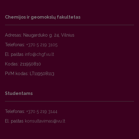
Prof. dr. Sigitas Radzevičius: el. p.
Chemijos ir geomokslų fakultetas
Adresas: Naugarduko g. 24, Vilnius
Atvirosios prieigos klausimais taip pat galima
konsultuotis el. p.
arba tel.
Telefonas:
+370 5 219 3105
+370 5 219 5062.
El. paštas
Kodas: 211950810
PVM kodas: LT119508113
Studentams
Telefonas:
+370 5 219 3144
El. paštas