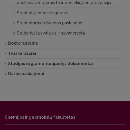
priekabiavimo, smurto ir persekiojimo prevencija
Studentų emocinė gerovė
Studentams teikiamos paslaugos
Studentų laisvalaikis ir savanorystė
Doktorantams
Tvarkaraščiai
Studijas reglamentuojantys dokumentai
Darbo pasiūlymai
Chemijos ir geomokslų fakultetas