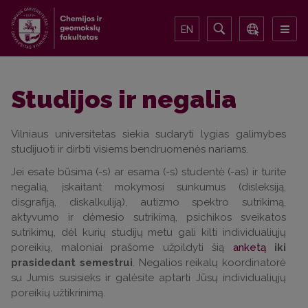
EN
Studijos ir negalia
Vilniaus universitetas siekia sudaryti lygias galimybes
studijuoti ir dirbti visiems bendruomenės nariams.
Jei esate būsima (-s) ar esama (-s) studentė (-as) ir turite
negalią, įskaitant mokymosi sunkumus (disleksiją,
disgrafiją, diskalkuliją), autizmo spektro sutrikimą,
aktyvumo ir dėmesio sutrikimą, psichikos sveikatos
sutrikimų, dėl kurių studijų metu gali kilti individualiųjų
poreikių, maloniai prašome užpildyti šią
anketą
iki
prasidedant semestrui
. Negalios reikalų koordinatorė
su Jumis susisieks ir galėsite aptarti Jūsų individualiųjų
poreikių užtikrinimą.