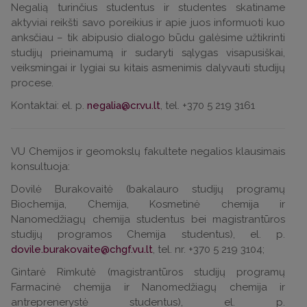
Negalią turinčius studentus ir studentes skatiname
aktyviai reikšti savo poreikius ir apie juos informuoti kuo
anksčiau – tik abipusio dialogo būdu galėsime užtikrinti
studijų prieinamumą ir sudaryti sąlygas visapusiškai,
veiksmingai ir lygiai su kitais asmenimis dalyvauti studijų
procese.
Kontaktai: el. p.
, tel. +370 5 219 3161
VU Chemijos ir geomokslų fakultete negalios klausimais
konsultuoja:
Dovilė Burakovaitė (bakalauro studijų programų
Biochemija, Chemija, Kosmetinė chemija ir
Nanomedžiagų chemija studentus bei magistrantūros
studijų programos Chemija studentus), el. p.
, tel. nr. +370 5 219 3104;
Gintarė Rimkutė (magistrantūros studijų programų
Farmacinė chemija ir Nanomedžiagų chemija ir
antreprenerystė studentus), el. p.