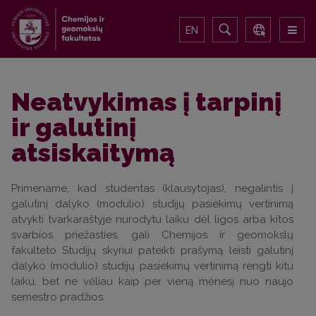
EN
Neatvykimas į tarpinį
ir galutinį
atsiskaitymą
Primename, kad studentas (klausytojas), negalintis į
galutinį dalyko (modulio) studijų pasiekimų vertinimą
atvykti tvarkaraštyje nurodytu laiku dėl ligos arba kitos
svarbios priežasties, gali Chemijos ir geomokslų
fakulteto Studijų skyriui pateikti prašymą leisti galutinį
dalyko (modulio) studijų pasiekimų vertinimą rengti kitu
laiku, bet ne vėliau kaip per vieną mėnesį nuo naujo
semestro pradžios.