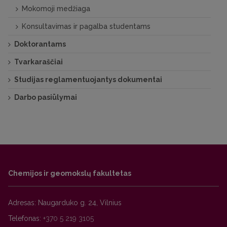
Mokomoji medžiaga
Konsultavimas ir pagalba studentams
Doktorantams
Tvarkaraščiai
Studijas reglamentuojantys dokumentai
Darbo pasiūlymai
Chemijos ir geomokslų fakultetas
Adresas: Naugarduko g. 24, Vilnius
Telefonas:
+370 5 219 3105