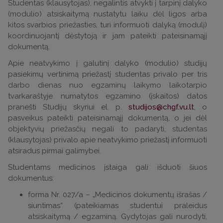
Studentas (klausytojas), negalintis atvykti į tarpinį dalyko
(modulio) atsiskaitymą nustatytu laiku dėl ligos arba
kitos svarbios priežasties, turi informuoti dalyką (modulį)
koordinuojantį dėstytoją ir jam pateikti pateisinamąjį
dokumentą.
Apie neatvykimo į galutinį dalyko (modulio) studijų
pasiekimų vertinimą priežastį studentas privalo per tris
darbo dienas nuo egzaminų laikymo laikotarpio
tvarkaraštyje numatytos egzamino (įskaitos) datos
pranešti Studijų skyriui el. p.
, o
pasveikus pateikti pateisinamąjį dokumentą, o jei dėl
objektyvių priežasčių negali to padaryti, studentas
(klausytojas) privalo apie neatvykimo priežastį informuoti
atsiradus pirmai galimybei.
Studentams medicinos įstaiga gali išduoti šiuos
dokumentus:
forma Nr. 027/a – „Medicinos dokumentų išrašas /
siuntimas“ (pateikiamas studentui praleidus
atsiskaitymą / egzaminą. Gydytojas gali nurodyti,