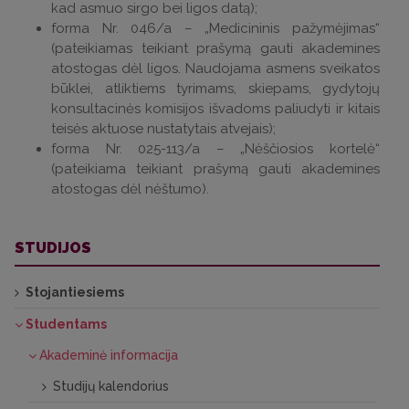
kad asmuo sirgo bei ligos datą);
forma Nr. 046/a – „Medicininis pažymėjimas“
(pateikiamas teikiant prašymą gauti akademines
atostogas dėl ligos. Naudojama asmens sveikatos
būklei, atliktiems tyrimams, skiepams, gydytojų
konsultacinės komisijos išvadoms paliudyti ir kitais
teisės aktuose nustatytais atvejais);
forma Nr. 025-113/a – „Nėščiosios kortelė“
(pateikiama teikiant prašymą gauti akademines
atostogas dėl nėštumo).
STUDIJOS
Stojantiesiems
Studentams
Akademinė informacija
Studijų kalendorius