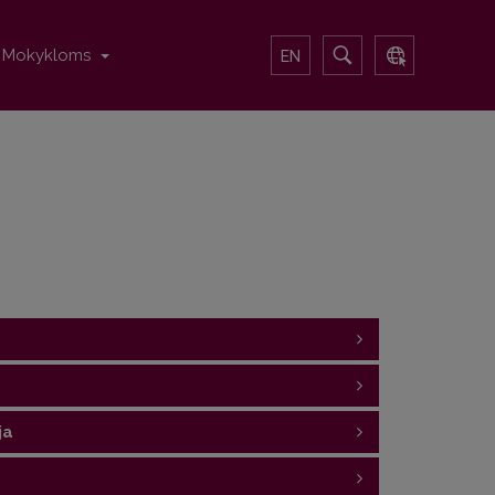
Mokykloms
EN
ja
tetas), el. p.
;