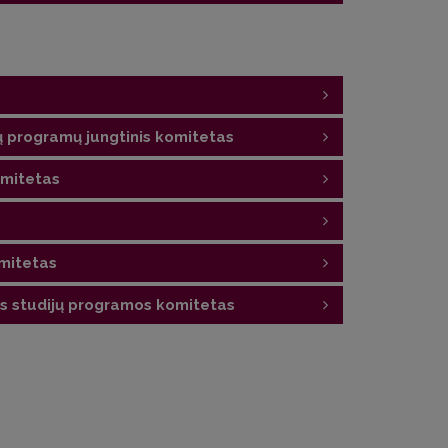
tas;
 programų jungtinis komitetas
omitetas
mitetas
s studijų programos komitetas
Scientific Baltics;