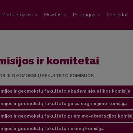
Darbuotojams
Mokslas
Paslaugos
Kontaktai
isijos ir komitetai
OS IR GEOMOKSLŲ FAKULTETO KOMISIJOS
mijos ir geomokslų fakulteto akademinės etikos komisija
mijos ir geomokslų fakulteto ginčų nagrinėjimo komisija
ninkas:
Prof. dr. Jonas Volungevičius, el. p.
mijos ir geomokslų fakulteto priėmimo-atestacijos komisi
:
ninkas:
Doc. dr. Rolandas Tučas, el. p.
dr. Sonata
Gadeikienė
;
mijos ir geomokslų fakulteto rinkimų komisija
:
ninkas:
Doc. dr. Tatjana Kochanė (VU Chemijos ir geomokslų fakul