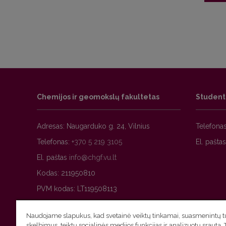
Nariai
Pirmi
Nariai
Chemijos ir geomokslų fakultetas
Studen
Adresas: Naugarduko g. 24, Vilnius
Telefona
Telefonas:
+370 5 219 3105
El. pašta
El. paštas
Kodas: 211950810
PVM kodas: LT119508113
Naudojame slapukus, kad svetainė veiktų tinkamai, suasmenintų tu
skelbimus, teiktų socialinės medijos funkcijas ir analizuotų srautą. 