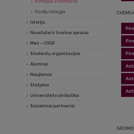
Komisijos ir komitetai
Nariai
Studijų kolegija
Pirmi
CHEMIJ
Nariai
Istorija
Pir
Nuostatai ir tvarkos aprašai
Pir
Mes – CHGF
Pir
Studentų organizacijos
KOM
Alumnai
Pir
Ant
KOM
Naujienos
Pirm
Ant
Nari
KOM
Statybos
Pirm
Ant
Nari
KOM
Universiteto atributika
Pirm
Nari
KOM
Socialiniai partneriai
Pirm
Nari
KOM
GEOMOK
Pirm
Nari