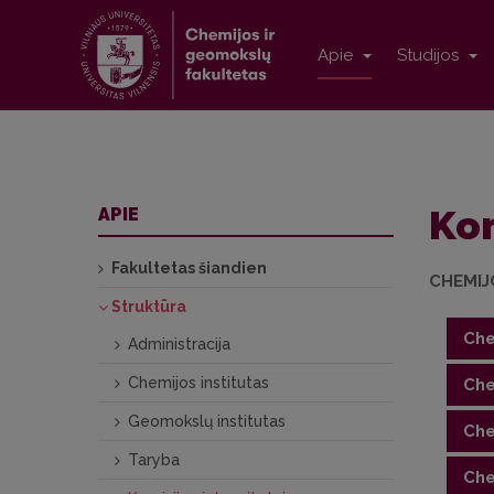
Apie
Studijos
Kom
APIE
Fakultetas šiandien
CHEMIJ
Struktūra
Che
Administracija
Chemijos institutas
Che
Pirmi
Geomokslų institutas
Che
Nariai
Pirmi
Taryba
Che
Nariai
Pirmi