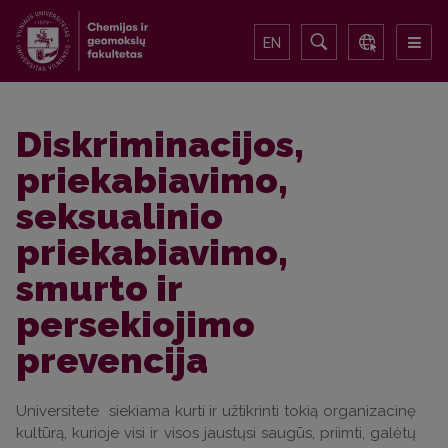
EN
Diskriminacijos,
priekabiavimo,
seksualinio
priekabiavimo,
smurto ir
persekiojimo
prevencija
Universitete siekiama kurti ir užtikrinti tokią organizacinę
kultūrą, kurioje visi ir visos jaustųsi saugūs, priimti, galėtų