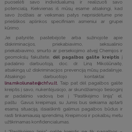
puoselėti savo individualumą ir realizuoti savo
potencialą. Kiekvienas iš mūsų esame atsakingi, kad
savo žodžiais ar veiksmais patys neprisidėtume prie
priešiškos aplinkos specifiniam asmeniui ar grupei
kūrimo.
Jei patyrėte, pastebėjote arba sužinojote apie
diskriminacijos, priekabiavimo, seksualinio
priekabiavimo, smurto ar persekiojimo atvejį Chemijos ir
geomokslų fakultete,
dėl pagalbos galite kreiptis
į
padalinio darbuotoją, doc. dr. Liną Mikoliūnaitę,
atsakingą už diskriminacijos prevenciją mūsų padalinyje.
Atsakingo darbuotojo kontaktai:
lina.mikoliunaite@chf.vu.lt
.
Taip pat dėl pagalbos galite
kreiptis į savo, nukentėjusiojo, ar skundžiamojo tiesioginį
ar padalinio vadovą bei į “Pasitikėjimo liniją” el.
paštu Gavus kreipimąsi, su Jumis bus siekiama aptarti
esamą situaciją, išsiaiškinti galimus pagalbos būdus ir
rasti tinkamiausią sprendimą. Kreipimosi ir pokalbių metu
užtikrinamas konfidencialumas.
Į “Pasitikėjimo liniją” galite kreiptis ne tik pagalbos –