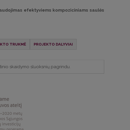
anaudojimas efektyviems kompoziciniams saulės
EKTO
TRUKMĖ
PROJEKTO DALYVIAI
tinio skaidymo sluoksnių pagrindu.