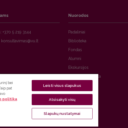
tams
Nuorodos
s:
+370 5 219 3144
Padaliniai
s
Biblioteka
Fondas
Alumni
Ekskursijos
Privatumo politika
rinį bei
Leisti visus slapukus
Taip pat
savo
 politika
Atsisakyti visų
Slapukų nustatymai