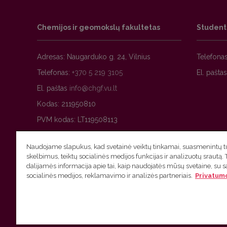
Chemijos ir geomokslų fakultetas
Studen
Adresas: Naugarduko g. 24, Vilnius
Telefona
Telefonas:
+370 5 219 3105
El. pašta
El. paštas
Kodas: 211950810
PVM kodas: LT119508113
Naudojame slapukus, kad svetainė veiktų tinkamai, suasmenintų tu
skelbimus, teiktų socialinės medijos funkcijas ir analizuotų srautą. 
dalijamės informacija apie tai, kaip naudojatės mūsų svetaine, su 
socialinės medijos, reklamavimo ir analizės partneriais.
Privatumo
Ⓒ 2026 Vilniaus universitetas