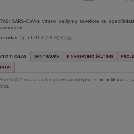
KTAS:
SARS-CoV-2 viruso baltymų sąveikos su specifiniais 
 aspektai
o kodas:
13.1.1-LMT-K-718-05-0033
KTO TIKSLAS
SANTRAUKA
FINANSAVIMO ŠALTINIS
PROJ
TATAI
i SARS-CoV-2 viruso baltymų sąveikas su specifiniais antikūnais ir į
bes.