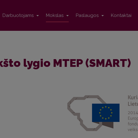
Darbuotojams
Mokslas
Paslaugos
Kontaktai
što lygio MTEP (SMART)