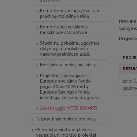
Kompetencijos ugdymas per
praktinę mokslinę veiklą
PROJE
Kompetencijos kėlimas
taikymo
mokslinėse stažuotėse
Projekt
Studentų gebėjimų ugdymas
dalyvaujant mokslinėse
vasaros praktikose 2018
PROJE
Mokslininkų moksliniai vizitai
REZUL
Projektai, finansuojami iš
Europos socialinio fondo
Ištirt
pagal 2014–2020 metų
galimy
Europos Sąjungos fondų
investicijų veiksmų programą
Aukšto lygio MTEP (SMART)
Tarptautiniai mokslo projektai
ES struktūrinių ­fondų lėšomis
finansuojami mokslo projektai