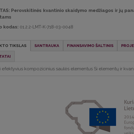
TAS:
Perovskitinės kvantinio skaidymo medžiagos ir jų p
tams
o kodas:
01.2.2-LMT-K-718-03-0048
KTO TIKSLAS
SANTRAUKA
FINANSAVIMO ŠALTINIS
PROJ
TATAI
i efektyvius kompozicinius saulės elementus Si elementų ir kvan