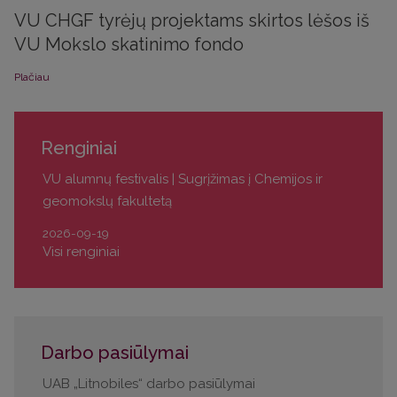
VU CHGF tyrėjų projektams skirtos lėšos iš
VU Mokslo skatinimo fondo
Plačiau
Renginiai
VU alumnų festivalis | Sugrįžimas į Chemijos ir
geomokslų fakultetą
2026-09-19
Visi renginiai
Darbo pasiūlymai
UAB „Litnobiles“ darbo pasiūlymai