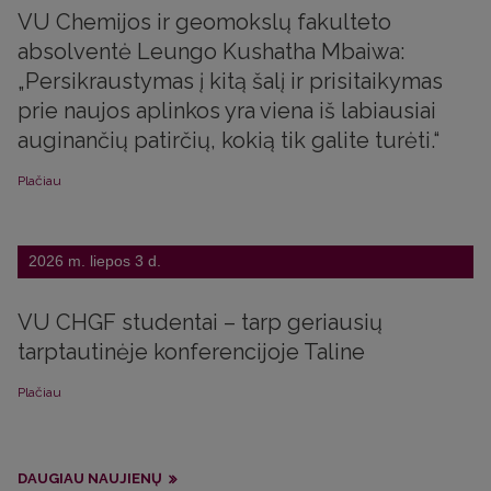
VU Chemijos ir geomokslų fakulteto
absolventė Leungo Kushatha Mbaiwa:
„Persikraustymas į kitą šalį ir prisitaikymas
prie naujos aplinkos yra viena iš labiausiai
auginančių patirčių, kokią tik galite turėti.“
Plačiau
2026 m. liepos 3 d.
VU CHGF studentai – tarp geriausių
tarptautinėje konferencijoje Taline
Plačiau
DAUGIAU NAUJIENŲ