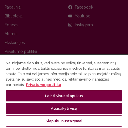
Padaliniai
Facebook
Biblioteka
Youtube
Fondas
Instagram
Alumni
Ekskursijos
Privatumo politika
Naudojame slapukus, kad svetainė veiktų tinkamai, suasmenintų
turinį bei skelbimus, teiktų socialinės medijos funkcijas ir analizuotų
srautą. Taip pat dalijamės informacija apie tai, kaip naudojatės mūsų
svetaine, su savo socialinės medijos, reklamavimo ir analizės
partneriais.
Privatumo politika
Leisti visus slapukus
Ⓒ 2026 Vilniaus universitetas
Tinklalapio administratorius
Atsisakyti visų
Slapukų nustatymai