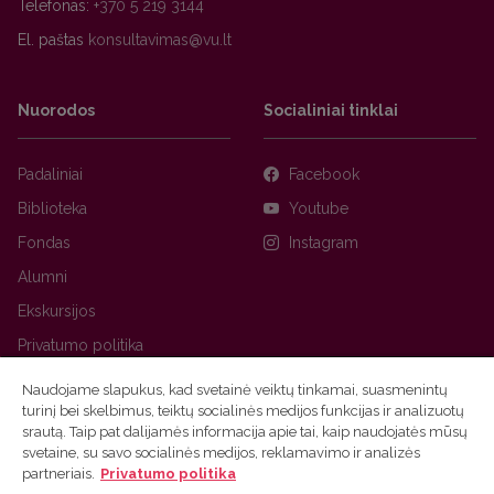
Telefonas:
+370 5 219 3144
El. paštas
Nuorodos
Socialiniai tinklai
Padaliniai
Facebook
Biblioteka
Youtube
Fondas
Instagram
Alumni
Ekskursijos
Privatumo politika
Naudojame slapukus, kad svetainė veiktų tinkamai, suasmenintų
turinį bei skelbimus, teiktų socialinės medijos funkcijas ir analizuotų
srautą. Taip pat dalijamės informacija apie tai, kaip naudojatės mūsų
svetaine, su savo socialinės medijos, reklamavimo ir analizės
partneriais.
Privatumo politika