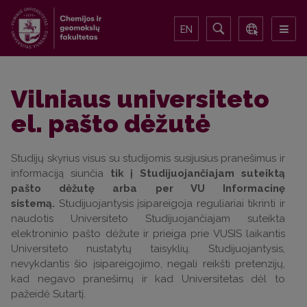
EN
Vilniaus universiteto
el. pašto dėžutė
Studijų skyrius visus su studijomis susijusius pranešimus ir
informaciją siunčia
tik į Studijuojančiajam suteiktą
pašto dėžutę arba per VU Informacinę
sistemą.
Studijuojantysis įsipareigoja reguliariai tikrinti ir
naudotis Universiteto Studijuojančiajam suteikta
elektroninio pašto dėžute ir prieiga prie VUSIS laikantis
Universiteto nustatytų taisyklių. Studijuojantysis,
nevykdantis šio įsipareigojimo, negali reikšti pretenzijų,
kad negavo pranešimų ir kad Universitetas dėl to
pažeidė Sutartį.