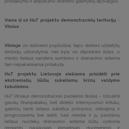
prisitaikymo ir atsparumo didinimo galimybių apžvalgos.
Viena iš 10 HuT projekto demonstracinių teritorijų
–
Vilnius
Vilniuje
vis dažnesni poplūdžiai, tapo didesni užstatytų
teritorijų užtvindymai, nes kyla vis stipresnės liūtys, o
miesto lietaus vandens surinkimo ir drenavimo sistema
tam nepakankamai pritaikyta.
HuT projektu Lietuvoje siekiama prisidėti prie
ekstremalių liūčių sukeliamų krizių valdymo
tobulinimo.
HuT Vilniaus demonstracinio padalinio tikslas – tobulinti
gausių (trumpalaikių, bet didelio intensyvumo) kritulių,
galinčių lemti lietaus sukeltus potvynius, stebėjimą ir
prognozavimą bei siekti, kad miestai ir jų paviršinių
lietaus nuotekų drenavimo sistema būtų vystoma
remiantis naujausiais klimatiniais duomenimis ir