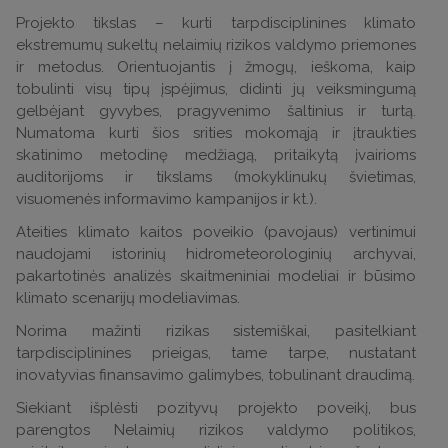
Projekto tikslas – kurti tarpdisciplinines klimato
ekstremumų sukeltų nelaimių rizikos valdymo priemones
ir metodus. Orientuojantis į žmogų, ieškoma, kaip
tobulinti visų tipų įspėjimus, didinti jų veiksmingumą
gelbėjant gyvybes, pragyvenimo šaltinius ir turtą.
Numatoma kurti šios srities mokomąją ir įtraukties
skatinimo metodinę medžiagą, pritaikytą įvairioms
auditorijoms ir tikslams (mokyklinukų švietimas,
visuomenės informavimo kampanijos ir kt.).
Ateities klimato kaitos poveikio (pavojaus) vertinimui
naudojami istorinių hidrometeorologinių archyvai,
pakartotinės analizės skaitmeniniai modeliai ir būsimo
klimato scenarijų modeliavimas.
Norima mažinti rizikas sistemiškai, pasitelkiant
tarpdisciplinines prieigas, tame tarpe, nustatant
inovatyvias finansavimo galimybes, tobulinant draudimą.
Siekiant išplėsti pozityvų projekto poveikį, bus
parengtos Nelaimių rizikos valdymo politikos,