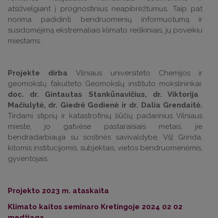
atsižvelgiant į prognostinius neapibrėžtumus. Taip pat
norima padidinti bendruomenių informuotumą ir
susidomėjimą ekstremaliais klimato reiškiniais, jų poveikiu
miestams.
Projekte dirba
Vilniaus universiteto Chemijos ir
geomokslų fakulteto Geomokslų instituto mokslininkai:
doc. dr. Gintautas Stankūnavičius, dr. Viktorija
Mačiulytė, dr. Giedrė Godienė ir dr. Dalia Grendaitė.
Tirdami stiprių ir katastrofinių liūčių padarinius Vilniaus
mieste, jo gatvėse pastaraisiais metais, jie
bendradarbiauja su sostinės savivaldybe, VšĮ Grinda,
kitomis institucijomis, subjektais, vietos bendruomenėmis,
gyventojais.
Projekto 2023 m. ataskaita
Klimato kaitos seminaro Kretingoje 2024 02 02
medžiaga