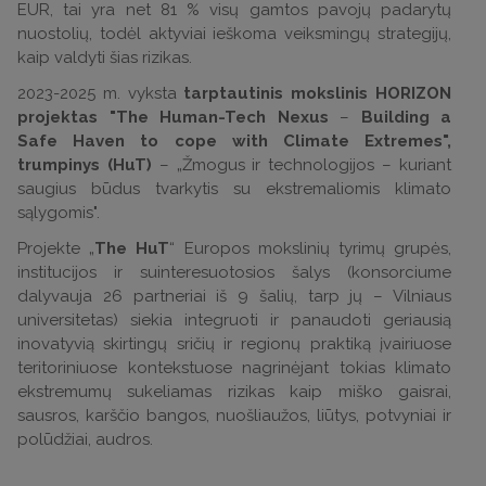
EUR, tai yra net 81 % visų gamtos pavojų padarytų
nuostolių, todėl aktyviai ieškoma veiksmingų strategijų,
kaip valdyti šias rizikas.
2023-2025 m. vyksta
tarptautinis mokslinis HORIZON
projektas "The Human-Tech Nexus
–
Building a
Safe Haven to cope with Climate Extremes",
trumpinys (HuT)
– „Žmogus ir technologijos – kuriant
saugius būdus tvarkytis su ekstremaliomis klimato
sąlygomis".
Projekte „
The HuT
“ Europos mokslinių tyrimų grupės,
institucijos ir suinteresuotosios šalys (konsorciume
dalyvauja 26 partneriai iš 9 šalių, tarp jų – Vilniaus
universitetas) siekia integruoti ir panaudoti geriausią
inovatyvią skirtingų sričių ir regionų praktiką įvairiuose
teritoriniuose kontekstuose nagrinėjant tokias klimato
ekstremumų sukeliamas rizikas kaip miško gaisrai,
sausros, karščio bangos, nuošliaužos, liūtys, potvyniai ir
polūdžiai, audros.