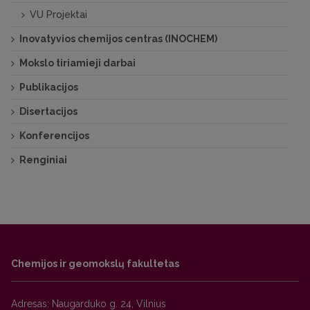
VU Projektai
Inovatyvios chemijos centras (INOCHEM)
Mokslo tiriamieji darbai
Publikacijos
Disertacijos
Konferencijos
Renginiai
Chemijos ir geomokslų fakultetas
Adresas: Naugarduko g. 24, Vilnius