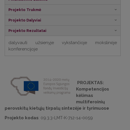
Projekto Trukmė
Projekto Dalyviai
Projekto Rezultatai
dalyvauti užsienyje vykstančioje mokslinėje
konferencijoje
PROJEKTAS:
Kompetencijos
kėlimas
multiferoinių
perovskitų kietųjų tirpalų sintezėje ir tyrimuose
Projekto kodas
: 09.3.3-LMT-K-712-14-0059