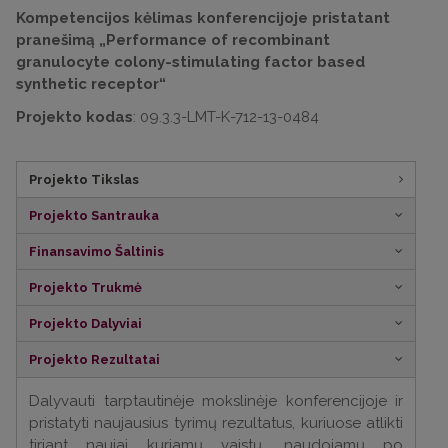
Kompetencijos kėlimas konferencijoje pristatant
pranešimą „Performance of recombinant
granulocyte colony-stimulating factor based
synthetic receptor“
Projekto kodas
: 09.3.3-LMT-K-712-13-0484
Projekto Tikslas
Projekto Santrauka
Finansavimo Šaltinis
Projekto Trukmė
Projekto Dalyviai
Projekto Rezultatai
Dalyvauti tarptautinėje mokslinėje konferencijoje ir
pristatyti naujausius tyrimų rezultatus, kuriuose atlikti
tiriant naujai kuriamų vaistų, naudojamų po