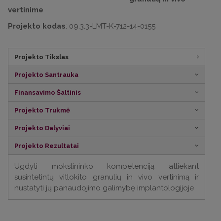
vertinime
Projekto kodas
: 09.3.3-LMT-K-712-14-0155
Projekto Tikslas
Projekto Santrauka
Finansavimo Šaltinis
Projekto Trukmė
Projekto Dalyviai
Projekto Rezultatai
Ugdyti mokslininko kompetenciją atliekant
susintetintų vitlokito granulių in vivo vertinimą ir
nustatyti jų panaudojimo galimybę implantologijoje