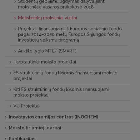
Studentų gebėjimų ugdymas dalyvaujant
mokslinėse vasaros praktikose 2018
Mokslininkų moksliniai vizitai
Projektai, finansuojami iš Europos socialinio fondo
pagal 2014–2020 metų Europos Sąjungos fondų
investicijų veiksmų programą
Aukšto lygio MTEP (SMART)
Tarptautiniai mokslo projektai
ES struktūrinių ­fondų lėšomis finansuojami mokslo
projektai
Kiti ES struktūrinių ­fondų lėšomis finansuojami
mokslo projektai
VU Projektai
Inovatyvios chemijos centras (INOCHEM)
Mokslo tiriamieji darbai
Publikacijos