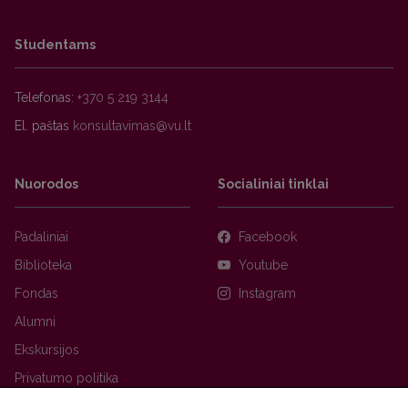
Studentams
Telefonas:
+370 5 219 3144
El. paštas
Nuorodos
Socialiniai tinklai
Padaliniai
Facebook
Biblioteka
Youtube
Fondas
Instagram
Alumni
Ekskursijos
Privatumo politika