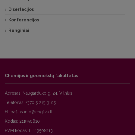
Disertacijos
Konferencijos
Renginiai
Chemijos ir geomokslų fakultetas
Adresas: Naugarduko g. 24, Vilnius
Telefonas:
+370 5 219 3105
El. paštas
Kodas: 211950810
PVM kodas: LT119508113