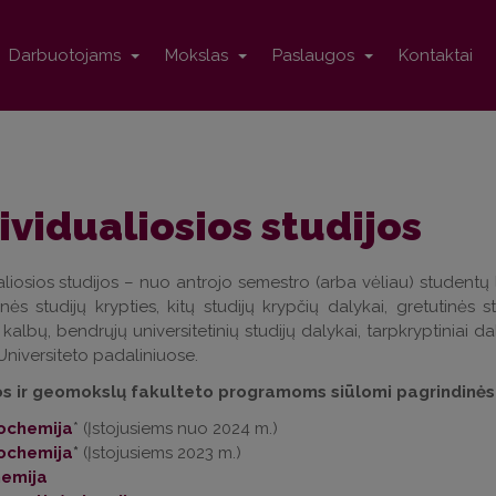
Darbuotojams
Mokslas
Paslaugos
Kontaktai
ividualiosios studijos
aliosios studijos – nuo antrojo semestro (arba vėliau) studentų l
nės studijų krypties, kitų studijų krypčių dalykai, gretutinės 
 kalbų, bendrųjų universitetinių studijų dalykai, tarpkryptiniai dal
Universiteto padaliniuose.
s ir geomokslų fakulteto programoms siūlomi pagrindinės s
ochemija
* (Įstojusiems nuo 2024 m.)
ochemija
*
(Įstojusiems 2023 m.)
emija