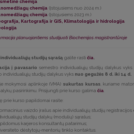
smetinė chemija
nomedžiagų chemija
(Įstojusiems nuo 2024 m.)
nomedžiagų chemija
(Įstojusiems 2023 m.)
ografija, Kartografija ir GIS, Klimatologija ir hidrologija
ologija
ormacija planuojantiems studijuoti Biochemijos magistrantūroje
individualiųjų studijų sąrašą
galite rasti
čia
.
acija į pavasario
semestro individualiųjų studijų dalykus vyks
 individualiųjų studijų dalykus vyks
nuo
gegužės 8 d. iki 14 d.
ioje mokymosi aplinkoje (VMA)
sukurtas kursas
, kuriame matoma
dalykų pasirinkimu. Prisijungti prie kurso galima
čia
.
gę prie kurso papildomai rasite:
formacinius vaizdo įrašus apie individualiųjų studijų registracijos 
dividualiųjų studijų dalykų (modulių) sąrašus;
pildomus karjeros konsultantų patarimus;
iversiteto dėstytojų-mentorių tinklo kontaktus.