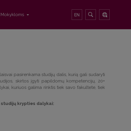
Mokykloms
EN
aisvai pasirenkama studijų dalis, kurią gali sudaryti
studijos, skirtos įgyti papildomų kompetencijų, 20+
ykai, kuriuos galima rinktis tiek savo fakultete, tiek
tudijų krypties dalykai: