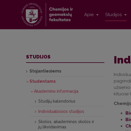
Apie
Studijos
Ind
STUDIJOS
Stojantiesiems
Individu
pagrindi
Studentams
užsienio
Akademinė informacija
kituose 
Studijų kalendorius
Chemijo
Individualiosios studijos
Bi
Bi
Skolos, akademinės skolos ir
Ch
jų likvidavimas