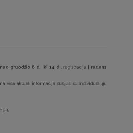
nuo
gruodžio 8 d. iki 14 d.,
registracija
į rudens
 visa aktuali informacija susijusi su individualiųjų
eigą;