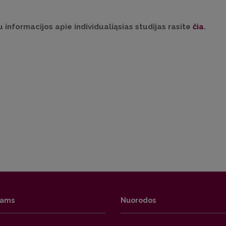
 informacijos
apie individualiąsias studijas rasite
čia
.
tams
Nuorodos