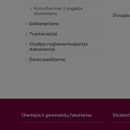
Konsultavimas ir pagalba
studentams
Daugiau
Doktorantams
Tvarkaraščiai
Studijas reglamentuojantys
dokumentai
Darbo pasiūlymai
Chemijos ir geomokslų fakultetas
Studen