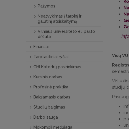
Ko
Pažymos
Na
Na
Neatvykimas į tarpinį ir
Ge
galutinį atsiskaitymą
Ge
Vilniaus universiteto el. pašto
*
Inf
dėžutė
Finansai
Visų
VU 
Tarptautiniai ryšiai
Registr
CHI Katedrų pasirinkimas
semestro
Kursinis darbas
Virtual
Profesinė praktika
studijų 
Prisijun
Baigiamasis darbas
in
Studijų baigimas
in
Darbo sauga
pa
un
Mokomoji medžiaga