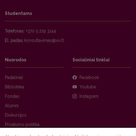
Studentams
Telefonas:
+370 5 219 3144
El. paštas
Nuorodos
Socialiniai tinklai
Padaliniai
Facebook
Biblioteka
Youtube
Fondas
Instagram
Alumni
Ekskursijos
Privatumo politika