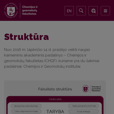
EN
Struktūra
Nuo 2016 m. lapkričio 14 d. pradėjo veikti naujas
kamieninis akademinis padalinys – Chemijos ir
geomokslų fakultetas (CHGF), kuriame yra du šakiniai
padaliniai: Chemijos ir Geomokslų institutai.