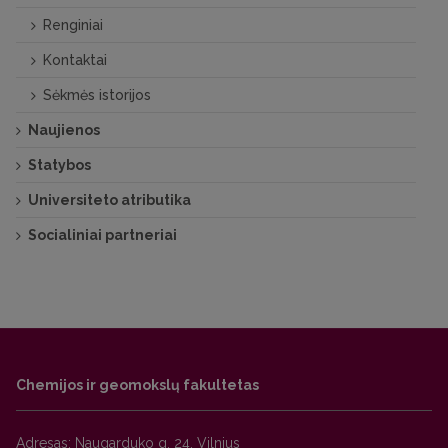
Renginiai
Kontaktai
Sėkmės istorijos
Naujienos
Statybos
Universiteto atributika
Socialiniai partneriai
Chemijos ir geomokslų fakultetas
Adresas: Naugarduko g. 24, Vilnius