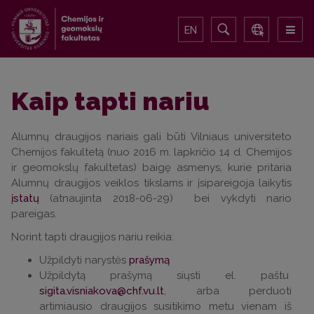
EN
Kaip tapti nariu
Alumnų draugijos nariais gali būti Vilniaus universiteto
Chemijos fakultetą (nuo 2016 m. lapkričio 14 d. Chemijos
ir geomokslų fakultetas) baigę asmenys, kurie pritaria
Alumnų draugijos veiklos tikslams ir įsipareigoja laikytis
įstatų
(atnaujinta 2018-06-29) bei vykdyti nario
pareigas.
Norint tapti draugijos nariu reikia:
Užpildyti narystės
prašymą
Užpildytą prašymą siųsti el. paštu
, arba perduoti
artimiausio draugijos susitikimo metu vienam iš