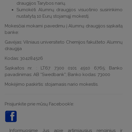
draugijos Tarybos narių.
Sumokėti Alumnų draugijos visuotinio susirinkimo
nustatytą 10 Eurų stojamąjį mokestį.
Mokesčiai mokami pavedimu į Alumnų draugijos sąskaitą
banke:
Gavėjas: Vilniaus universiteto Chemijos fakulteto Alumnų
draugija
Kodas: 304284526
Sąskaitos nr. : LT67 7300 0101 4910 6765; Banko
pavadinimas: AB “Swedbank”; Banko kodas: 73000
Mokėjimo paskirtis: stojamasis nario mokestis.
Prisijunkite prie mūsų Facebook’e:
Informuosime Jus apie artimiausius renginius ir