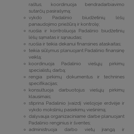
raštus, koordinuoja bendradarbiavimo
sutarčių pasirašymą;
vykdo Padalinio biudžetinių lėšų
panaudojimo priežiūrą ir kontrolę;
ruošia ir kontroliuoja Padalinio biudžetinių
lėšų sąmatas ir sąnaudas;
ruošia ir teikia dekanui finansines ataskaitas;
teikia siūlymus planuojant Padalinio finansinę
veiklą;
koordinuoja Padalinio viešųjų pirkimų
specialistų darbą;
rengia pirkimų dokumentus ir technines
specifikacijas;
konsultuoja darbuotojus viešųjų pirkimų
klausimais;
stiprina Padalinio įvaizdį viešojoje erdvėje ir
vykdo mokslinių pasiekimų viešinimą;
dalyvauja organizaciniame darbe planuojant
Padalinio renginius ir šventes;
administruoja darbo vietų įrangą ir