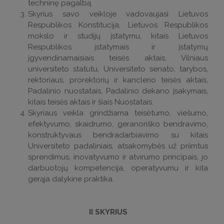
techninę pagalbą.
Skyrius savo veikloje vadovaujasi Lietuvos
Respublikos Konstitucija, Lietuvos Respublikos
mokslo ir studijų įstatymu, kitais Lietuvos
Respublikos įstatymais ir įstatymų
įgyvendinamaisiais teisės aktais, Vilniaus
universiteto statutu, Universiteto senato, tarybos,
rektoriaus, prorektorių ir kanclerio teisės aktais,
Padalinio nuostatais, Padalinio dekano įsakymais,
kitais teisės aktais ir šiais Nuostatais.
Skyriaus veikla grindžiama teisėtumo, viešumo,
efektyvumo, skaidrumo, geranoriško bendravimo,
konstruktyvaus bendradarbiavimo su kitais
Universiteto padaliniais, atsakomybės už priimtus
sprendimus, inovatyvumo ir atvirumo principais, jo
darbuotojų kompetencija, operatyvumu ir kita
gerąja dalykine praktika.
II SKYRIUS