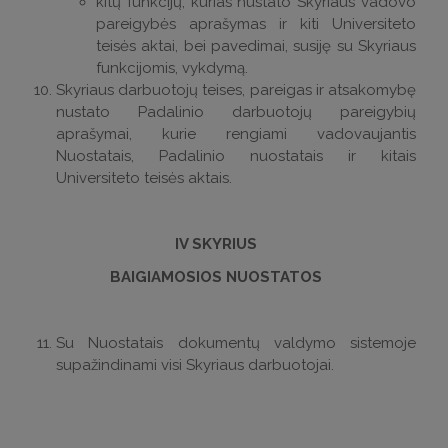
kitų funkcijų, kurias nustato Skyriaus vadovo
pareigybės aprašymas ir kiti Universiteto
teisės aktai, bei pavedimai, susiję su Skyriaus
funkcijomis, vykdymą.
Skyriaus darbuotojų teises, pareigas ir atsakomybę
nustato Padalinio darbuotojų pareigybių
aprašymai, kurie rengiami vadovaujantis
Nuostatais, Padalinio nuostatais ir kitais
Universiteto teisės aktais.
IV SKYRIUS
BAIGIAMOSIOS NUOSTATOS
Su Nuostatais dokumentų valdymo sistemoje
supažindinami visi Skyriaus darbuotojai.