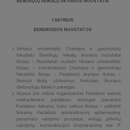
BENDRŲJŲ REIKALŲ SKYRIAUS NUOSTATAI
I SKYRIUS
BENDROSIOS NUOSTATOS
Vilniaus universiteto Chemijos ir geomokslų
fakulteto Bendrųjų reikalų skyriaus nuostatai
(toliau – Nuostatai) nustato Vilniaus universiteto
(toliau – Universitetas) Chemijos ir geomokslų
fakulteto (toliau – Padalinio) skyriaus (toliau –
Skyrius) tikslą, uždavinius, funkcijas, Skyriaus
darbuotojų teises ir pareigas.
Skyrius yra vidinis organizacinis Padalinio šakinis
neakademinis padalinys, tiesiogiai pavaldus
Padalinio dekanui, kurio veiklos tikslas – užtikrinti
tinkamą Padalinio administracinį aptarnavimą,
personalo valdymo procesus, viešųjų pirkimų
vykdymą, komunikacijos koordinavimą bei IT