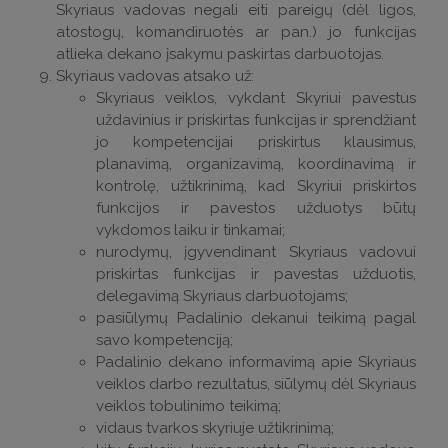
Skyriaus vadovas negali eiti pareigų (dėl ligos,
atostogų, komandiruotės ar pan.) jo funkcijas
atlieka dekano įsakymu paskirtas darbuotojas.
Skyriaus vadovas atsako už:
Skyriaus veiklos, vykdant Skyriui pavestus
uždavinius ir priskirtas funkcijas ir sprendžiant
jo kompetencijai priskirtus klausimus,
planavimą, organizavimą, koordinavimą ir
kontrolę, užtikrinimą, kad Skyriui priskirtos
funkcijos ir pavestos užduotys būtų
vykdomos laiku ir tinkamai;
nurodymų, įgyvendinant Skyriaus vadovui
priskirtas funkcijas ir pavestas užduotis,
delegavimą Skyriaus darbuotojams;
pasiūlymų Padalinio dekanui teikimą pagal
savo kompetenciją;
Padalinio dekano informavimą apie Skyriaus
veiklos darbo rezultatus, siūlymų dėl Skyriaus
veiklos tobulinimo teikimą;
vidaus tvarkos skyriuje užtikrinimą;