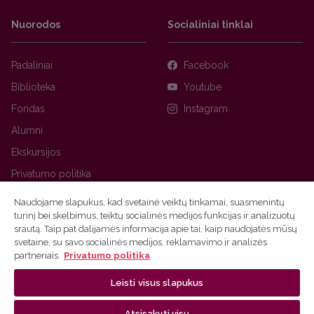
Nuorodos
Socialiniai tinklai
Padaliniai
Facebook
Biblioteka
Youtube
Fondas
Instagram
Alumni
Ekskursijos
Privatumo politika
Naudojame slapukus, kad svetainė veiktų tinkamai, suasmenintų
turinį bei skelbimus, teiktų socialinės medijos funkcijas ir analizuotų
srautą. Taip pat dalijamės informacija apie tai, kaip naudojatės mūsų
svetaine, su savo socialinės medijos, reklamavimo ir analizės
partneriais.
Privatumo politika
Leisti visus slapukus
Ⓒ 2026 Vilniaus universitetas
Tinklalapio administratorius
Atsisakyti visų