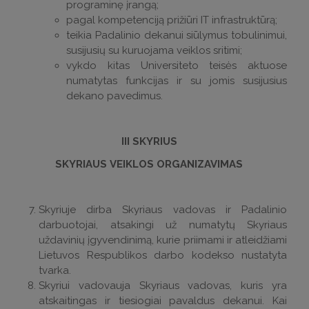
programinę įrangą;
pagal kompetenciją prižiūri IT infrastruktūrą;
teikia Padalinio dekanui siūlymus tobulinimui,
susijusių su kuruojama veiklos sritimi;
vykdo kitas Universiteto teisės aktuose
numatytas funkcijas ir su jomis susijusius
dekano pavedimus.
III SKYRIUS
SKYRIAUS VEIKLOS ORGANIZAVIMAS
Skyriuje dirba Skyriaus vadovas ir Padalinio
darbuotojai, atsakingi už numatytų Skyriaus
uždavinių įgyvendinimą, kurie priimami ir atleidžiami
Lietuvos Respublikos darbo kodekso nustatyta
tvarka.
Skyriui vadovauja Skyriaus vadovas, kuris yra
atskaitingas ir tiesiogiai pavaldus dekanui. Kai