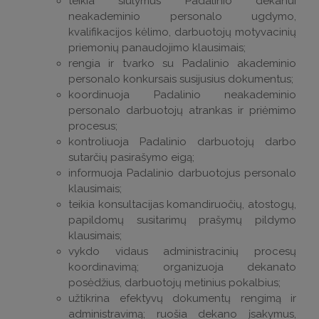
teikia siūlymus Padalinio dekanui
neakademinio personalo ugdymo,
kvalifikacijos kėlimo, darbuotojų motyvacinių
priemonių panaudojimo klausimais;
rengia ir tvarko su Padalinio akademinio
personalo konkursais susijusius dokumentus;
koordinuoja Padalinio neakademinio
personalo darbuotojų atrankas ir priėmimo
procesus;
kontroliuoja Padalinio darbuotojų darbo
sutarčių pasirašymo eigą;
informuoja Padalinio darbuotojus personalo
klausimais;
teikia konsultacijas komandiruočių, atostogų,
papildomų susitarimų prašymų pildymo
klausimais;
vykdo vidaus administracinių procesų
koordinavimą; organizuoja dekanato
posėdžius, darbuotojų metinius pokalbius;
užtikrina efektyvų dokumentų rengimą ir
administravimą; ruošia dekano įsakymus,