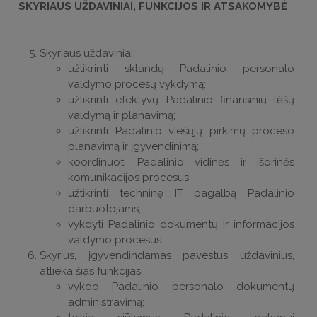
SKYRIAUS UŽDAVINIAI, FUNKCIJOS IR ATSAKOMYBĖ
Skyriaus uždaviniai:
užtikrinti sklandų Padalinio personalo
valdymo procesų vykdymą;
užtikrinti efektyvų Padalinio finansinių lėšų
valdymą ir planavimą;
užtikrinti Padalinio viešųjų pirkimų proceso
planavimą ir įgyvendinimą;
koordinuoti Padalinio vidinės ir išorinės
komunikacijos procesus;
užtikrinti techninę IT pagalbą Padalinio
darbuotojams;
vykdyti Padalinio dokumentų ir informacijos
valdymo procesus.
Skyrius, įgyvendindamas pavestus uždavinius,
atlieka šias funkcijas:
vykdo Padalinio personalo dokumentų
administravimą;