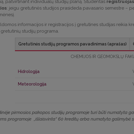
, patvirtinant individualų studijų planą. Studentas
registruoja
žios
: jeigu gretutinės studijos prasideda pavasario semestre – p
mėnesį.
ldomos informacijos ir registracijos į gretutines studijas reikia k
 gretutinių studijų programa.
Gretutinės studijų programos pavadinimas (aprašas)
CHEMIJOS IR GEOMOKSLŲ FAK
Hidrologija
Meteorologija
inėje pirmosios pakopos studijų programoje turi būti numatyta galim
ms programoje „išlaisvinta“ 60 kreditų arba numatyta galimybė su