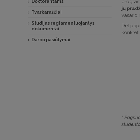
Doktorantams
programą
jų prad
Tvarkaraščiai
vasario 
Studijas reglamentuojantys
Dėl papi
dokumentai
konkreti
Darbo pasiūlymai
* Pagrind
studenta