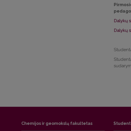
Pirmosi
pedagog
Dalykų s
Dalykų s
Studentai
Studenta
sudarym
Chemijos ir geomokslų fakultetas
Studen