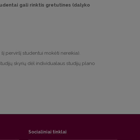
entai gali rinktis gretutines (dalyko
 šį perviršį studentui mokėti nereikia).
tudijų skyrių dėl individualaus studijų plano
Socialiniai tinklai