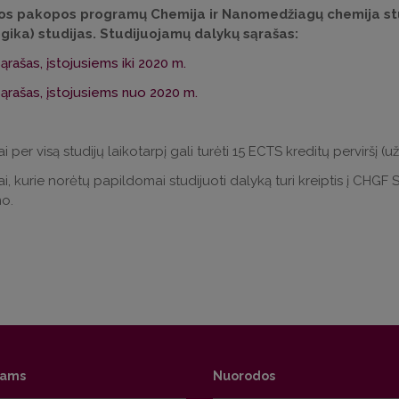
os pakopos programų Chemija ir Nanomedžiagų chemija stud
ika) studijas. Studijuojamų dalykų sąrašas:
ąrašas, įstojusiems iki 2020 m.
ąrašas, įstojusiems nuo 2020 m.
 per visą studijų laikotarpį gali turėti 15 ECTS kreditų perviršį (už
i, kurie norėtų papildomai studijuoti dalyką turi kreiptis į CHGF S
o.
tams
Nuorodos