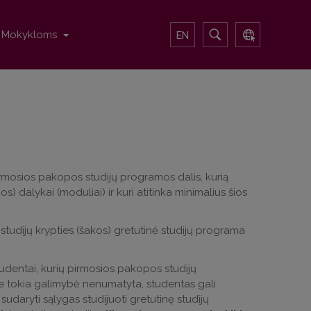
Mokykloms
EN
rmosios pakopos studijų programos dalis, kurią
s) dalykai (moduliai) ir kuri atitinka minimalius šios
studijų krypties (šakos) gretutinė studijų programa
studentai, kurių pirmosios pakopos studijų
e tokia galimybė nenumatyta, studentas gali
 sudaryti sąlygas studijuoti gretutinę studijų