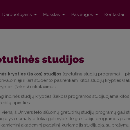
Darbuotojams
Mokslas
Paslaugos
Kontaktai
tutinės studijos
nės krypties (šakos) studijos
(gretutinė studijų programa) – pi
ivalomieji ir (ar) studento pasirenkami kitos studijų krypties (šako
krypties (šakos) reikalavimus.
grindinės studijų krypties (šakos) programos studijuojama kitos 
reditų apimties.
ti vieną iš Universiteto siūlomų gretutinių studijų programų gali 
je yra numatyta tokia galimybė. Jeigu studijų programos plan
 į kamieninį akademinį padalinį, kuriame jis studijuoja, su prašymu