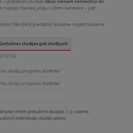
si
į gretutines studijas
likus vienam semestrui iki
er rugsėjo mėnesį, jeigu rudens semestre – per
reiptis į fakultetą (padalinį), kuriame organizuojama
Gretutines studijas gali studijuoti
ULTETAS
Visų studijų programų studentai*
Visų studijų programų studentai*
ybė rinktis gretutines studijas, t. y. visiems
daryti individualų studijų planą.