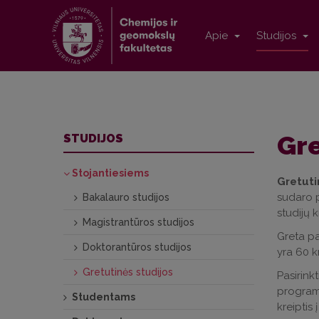
Apie
Studijos
Gre
STUDIJOS
Stojantiesiems
Gretuti
sudaro pr
Bakalauro studijos
studijų 
Magistrantūros studijos
Greta pa
Doktorantūros studijos
yra 60 k
Gretutinės studijos
Pasirink
programo
Studentams
kreiptis