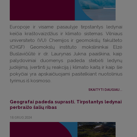
Europoje ir visame pasaulyje tirpstantys ledynai
keičia kraštovaizdžius ir klimato sistemas. Vilniaus
universiteto (VU) Chemijos ir geomokslų fakulteto
(CHGF) Geomokslų instituto mokslininkai Elzė
Buslavičiūtė ir dr. Laurynas Jukna paaiškina, kaip
palydoviniai duomenys padeda stebėti ledynų
judėjimą, įvertinti jų reakciją į klimato kaitą ir kaip šie
pokyčiai yra apskaičiuojami pasitelkiant nuotolinius
tyrimus iš kosmoso.
SKAITYTI DAUGIAU...
Geografai padeda suprasti. Tirpstantys ledynai
perbraižo šalių ribas
18.GRUO.2024