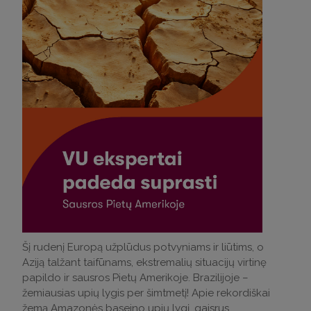
Šį rudenį Europą užplūdus potvyniams ir liūtims, o
Aziją talžant taifūnams, ekstremalių situacijų virtinę
papildo ir sausros Pietų Amerikoje. Brazilijoje –
žemiausias upių lygis per šimtmetį! Apie rekordiškai
žemą Amazonės baseino upių lygį, gaisrus