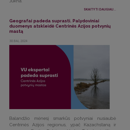
Jukna.
SKAITYTI DAUGIAU...
Geografai padeda suprasti. Palydoviniai
duomenys atskleidė Centrinės Azijos potvynių
mastą
30.BAL.2024
Balandžio mėnesį smarkūs potvyniai nusiaubė
Centrinės Azijos regionus, ypač Kazachstaną ir