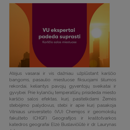
Atėjus vasarai ir vis dažniau užplūstant karščio
bangoms, pasaulio miestuose fiksuojami šilumos
rekordai, keliantys pavojų gyventojų sveikatai ir
gyvybei. Prie kylančių temperatūrų prisideda miesto
karščio salos efektas, kurį, pasitelkdami Žemės
stebėjimo palydovus, stebi ir apie kurį pasakoja
Vilniaus universiteto (VU) Chemijos ir geomokslų
fakulteto (CHGF) Geografijos ir kraštotvarkos
katedros geografai Elzė Buslavičiūtė ir dr. Laurynas