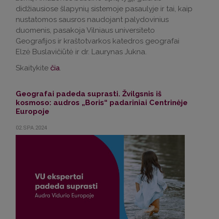
didžiausiose šlapynių sistemoje pasaulyje ir tai, kaip
nustatomos sausros naudojant palydovinius
duomenis, pasakoja Vilniaus universiteto
Geografijos ir kraštotvarkos katedros geografai
Elzė Buslavičiūtė ir dr. Laurynas Jukna.
Skaitykite
čia
.
Geografai padeda suprasti. Žvilgsnis iš
kosmoso: audros „Boris“ padariniai Centrinėje
Europoje
02.SPA.2024