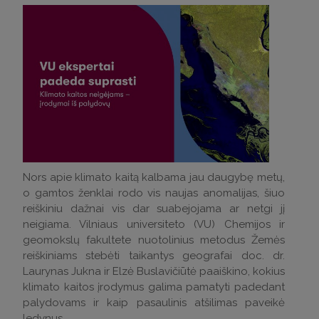
Nors apie klimato kaitą kalbama jau daugybę metų,
o gamtos ženklai rodo vis naujas anomalijas, šiuo
reiškiniu dažnai vis dar suabejojama ar netgi jį
neigiama. Vilniaus universiteto (VU) Chemijos ir
geomokslų fakultete nuotolinius metodus Žemės
reiškiniams stebėti taikantys geografai doc. dr.
Laurynas Jukna ir Elzė Buslavičiūtė paaiškino, kokius
klimato kaitos įrodymus galima pamatyti padedant
palydovams ir kaip pasaulinis atšilimas paveikė
ledynus.