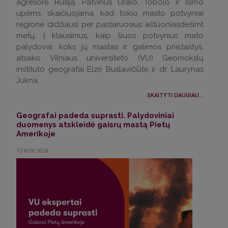
agresorę Rusiją. Patvinus Uralo, Tobolo ir Išimo
upėms, skaičiuojama, kad tokio masto potvyniai
regione didžiausi per pastaruosius aštuoniasdešimt
metų. Į klausimus, kaip šiuos potvynius mato
palydovai, koks jų mastas ir galimos priežastys,
atsako Vilniaus universiteto (VU) Geomokslų
instituto geografai Elzė Buslavičiūtė ir dr. Laurynas
Jukna.
SKAITYTI DAUGIAU...
Geografai padeda suprasti. Palydoviniai
duomenys atskleidė gaisrų mastą Pietų
Amerikoje
15.KOV.2024