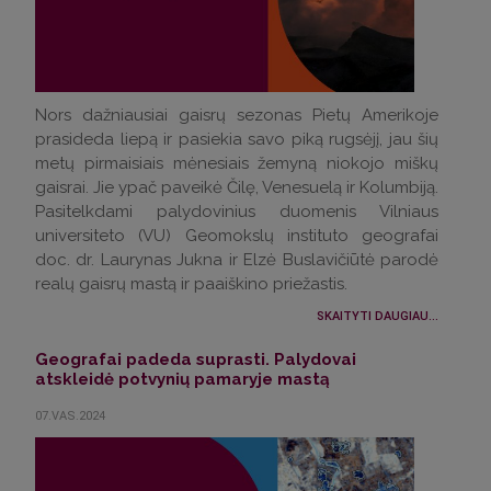
Nors dažniausiai gaisrų sezonas Pietų Amerikoje
prasideda liepą ir pasiekia savo piką rugsėjį, jau šių
metų pirmaisiais mėnesiais žemyną niokojo miškų
gaisrai. Jie ypač paveikė Čilę, Venesuelą ir Kolumbiją.
Pasitelkdami palydovinius duomenis Vilniaus
universiteto (VU) Geomokslų instituto geografai
doc. dr. Laurynas Jukna ir Elzė Buslavičiūtė parodė
realų gaisrų mastą ir paaiškino priežastis.
SKAITYTI DAUGIAU...
Geografai padeda suprasti. Palydovai
atskleidė potvynių pamaryje mastą
07.VAS.2024