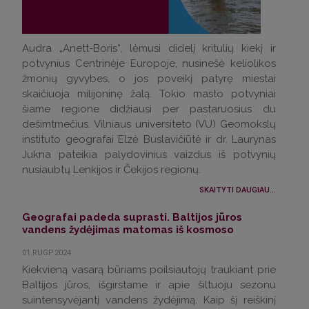
Audra „Anett-Boris“, lėmusi didelį kritulių kiekį ir
potvynius Centrinėje Europoje, nusinešė keliolikos
žmonių gyvybes, o jos poveikį patyrę miestai
skaičiuoja milijoninę žalą. Tokio masto potvyniai
šiame regione didžiausi per pastaruosius du
dešimtmečius. Vilniaus universiteto (VU) Geomokslų
instituto geografai Elzė Buslavičiūtė ir dr. Laurynas
Jukna pateikia palydovinius vaizdus iš potvynių
nusiaubtų Lenkijos ir Čekijos regionų.
SKAITYTI DAUGIAU...
Geografai padeda suprasti. Baltijos jūros
vandens žydėjimas matomas iš kosmoso
01.RUGP.2024
Kiekvieną vasarą būriams poilsiautojų traukiant prie
Baltijos jūros, išgirstame ir apie šiltuoju sezonu
suintensyvėjantį vandens žydėjimą. Kaip šį reiškinį