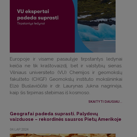
Europoje ir visame pasaulyje tirpstantys ledynai
keičia ne tik kraštovaizdį, bet ir valstybių sienas.
Vilniaus universiteto (VU) Chemijos ir geomokslų
fakulteto (CHGF) Geomokslų instituto mokslininkai
Elzė Buslavičiūtė ir dr. Laurynas Jukna nagrinėja,
kaip šis tirpimas stebimas iš kosmoso.
SKAITYTI DAUGIAU...
Geografai padeda suprasti. Palydovų
vaizduose – rekordinės sausros Pietų Amerikoje
04.LAP.2024