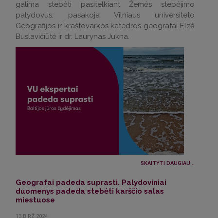
galima stebėti pasitelkiant Žemės stebėjimo
palydovus, pasakoja Vilniaus universiteto
Geografijos ir kraštovarkos katedros geografai Elzė
Buslavičiūtė ir dr. Laurynas Jukna.
SKAITYTI DAUGIAU...
Geografai padeda suprasti. Palydoviniai
duomenys padeda stebėti karščio salas
miestuose
13.BIRŽ.2024