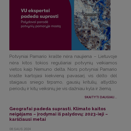
Potvyniai Pamario krašte nėra naujiena – Lietuvoje
nėra kitos tokios reguliariai potvynių veikiamos
vietos kaip Nemuno delta. Nors potvyniai Pamario
krašte kartojasi kiekvieną pavasarį, vis dėlto dėl
staigaus sniego tirpsmo, gausių kritulių, atlydžio
periodų ir kitų veiksnių jie vis dažniau kyla ir žiemą.
SKAITYTI DAUGIAU...
Geografai padeda suprasti. Klimato kaitos
neigėjams – įrodymai iš palydovų: 2023-ieji –
karščiausi metai
08.SAUS.2024