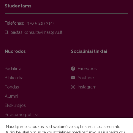
Studentams
Telefonas:
+370 5 219 3144
El. paštas
Nuorodos
Socialiniai tinklai
Padaliniai
Facebook
Biblioteka
Youtube
Fondas
Instagram
Alumni
Ekskursijos
Privatumo politika
Naudojame slapukus, kad svetainė veiktų tinkamai, suasmenintų
turinį bei skelbimus, teiktų socialinės medijos funkcijas ir analizuotų