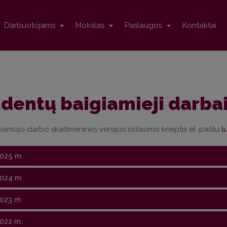
Darbuotojams
Mokslas
Paslaugos
Kontaktai
dentų baigiamieji darba
iamojo darbo skaitmeninės versijos išdavimo kreiptis el. paštu
025 m.
024 m.
023 m.
Magistro
baigiamieji da
Studentas
Tema LT
Tema
022 m.
Magistro
baigiamieji da