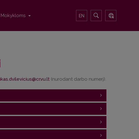
Mokykloms
EN
i
(nurodant darbo numerį).
rbai
 EN
Darbo
Recenzentas
rbai