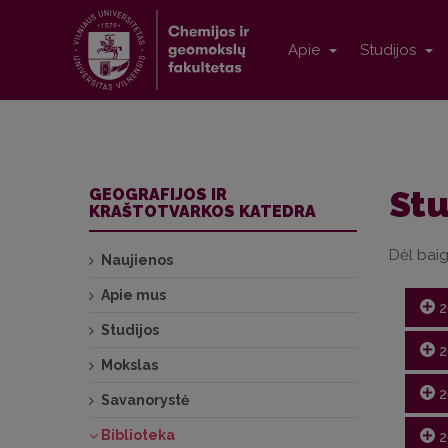
Apie
Studijos
Stu
GEOGRAFIJOS IR
KRAŠTOTVARKOS KATEDRA
Dėl baig
Naujienos
Apie mus
2
Studijos
2
Mokslas
2
Savanorystė
Nr.
Biblioteka
2