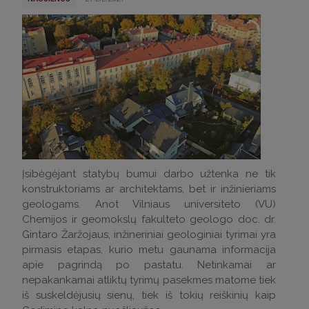
Įsibėgėjant statybų bumui darbo užtenka ne tik
konstruktoriams ar architektams, bet ir inžinieriams
geologams. Anot Vilniaus universiteto (VU)
Chemijos ir geomokslų fakulteto geologo doc. dr.
Gintaro Žaržojaus, inžineriniai geologiniai tyrimai yra
pirmasis etapas, kurio metu gaunama informacija
apie pagrindą po pastatu. Netinkamai ar
nepakankamai atliktų tyrimų pasekmes matome tiek
iš suskeldėjusių sienų, tiek iš tokių reiškinių kaip