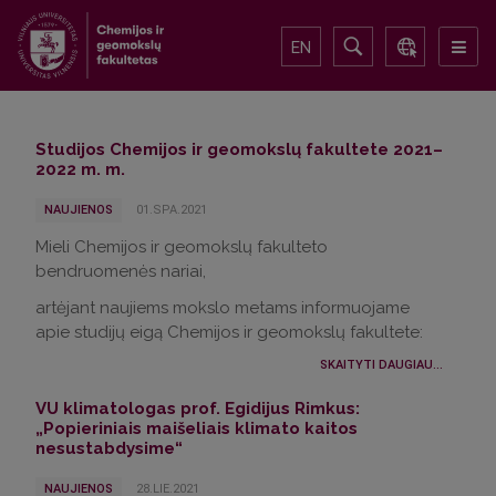
EN
Studijos Chemijos ir geomokslų fakultete 2021–
2022 m. m.
NAUJIENOS
01.SPA.2021
Mieli Chemijos ir geomokslų fakulteto
bendruomenės nariai,
artėjant naujiems mokslo metams informuojame
apie studijų eigą Chemijos ir geomokslų fakultete:
SKAITYTI DAUGIAU...
VU klimatologas prof. Egidijus Rimkus:
„Popieriniais maišeliais klimato kaitos
nesustabdysime“
NAUJIENOS
28.LIE.2021