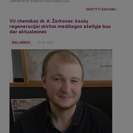
Gedimino kalno nuošliaužos.
SKAITYTI DAUGIAU...
VU chemikas dr. A. Žarkovas: kaulų
regeneracijai skirtos medžiagos ateityje bus
dar aktualesnės
NAUJIENOS
15.LIE.2021