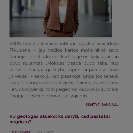
SARS-CoV-2 baltymų ir antikūnų sąveikas tirianti Ieva
Plikusienė – jau trečios kartos mokslininkė savo
šeimoje, todėl atrodo, kad karjeros kelias jai jau
buvo nulemtas. „Mokslas visada buvo šalia, nuo
vaikystės turėjau galimybę suprasti ir pamatyti, kaip
jis veikia“, – sako ji. Kaip pasakoja tyrėja, jos senelis,
kilęs iš daugiavaikės valstiečių šeimos, buvo pirmo
lietuviško penkių tomų algebros vadovėlio autorius.
Taigi, jau ir šeimoje buvo į ką lygiuotis.
SKAITYTI DAUGIAU...
VU geologas atsako: ką daryti, kad pastatai
negriūtų?
NAUJIENOS
21.LIE.2021