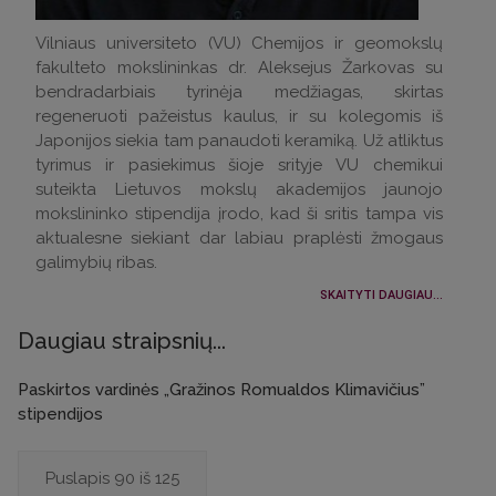
Vilniaus universiteto (VU) Chemijos ir geomokslų
fakulteto mokslininkas dr. Aleksejus Žarkovas su
bendradarbiais tyrinėja medžiagas, skirtas
regeneruoti pažeistus kaulus, ir su kolegomis iš
Japonijos siekia tam panaudoti keramiką. Už atliktus
tyrimus ir pasiekimus šioje srityje VU chemikui
suteikta Lietuvos mokslų akademijos jaunojo
mokslininko stipendija įrodo, kad ši sritis tampa vis
aktualesne siekiant dar labiau praplėsti žmogaus
galimybių ribas.
SKAITYTI DAUGIAU...
Daugiau straipsnių...
Paskirtos vardinės „Gražinos Romualdos Klimavičius”
stipendijos
Puslapis 90 iš 125