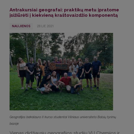
Antrakursiai geografai: praktikų metu įpratome
įsižiūrėti į kiekvieną kraštovaizdžio komponentą
NAUJIENOS
28.LIE.2021
Geografijos bakalauro II kurso studentai Vilniaus universiteto Balsių tyrimų
bazėje
Vienas didžiausių geografijos studijų VU Chemijos ir