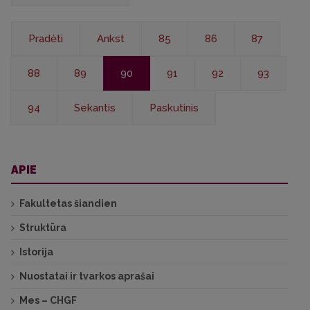
Pradėti
Ankst
85
86
87
88
89
90
91
92
93
94
Sekantis
Paskutinis
APIE
Fakultetas šiandien
Struktūra
Istorija
Nuostatai ir tvarkos aprašai
Mes – CHGF