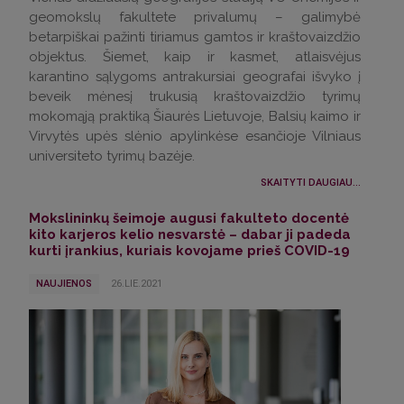
geomokslų fakultete privalumų – galimybė
betarpiškai pažinti tiriamus gamtos ir kraštovaizdžio
objektus. Šiemet, kaip ir kasmet, atlaisvėjus
karantino sąlygoms antrakursiai geografai išvyko į
beveik mėnesį trukusią kraštovaizdžio tyrimų
mokomąją praktiką Šiaurės Lietuvoje, Balsių kaimo ir
Virvytės upės slėnio apylinkėse esančioje Vilniaus
universiteto tyrimų bazėje.
SKAITYTI DAUGIAU...
Mokslininkų šeimoje augusi fakulteto docentė
kito karjeros kelio nesvarstė – dabar ji padeda
kurti įrankius, kuriais kovojame prieš COVID-19
NAUJIENOS
26.LIE.2021