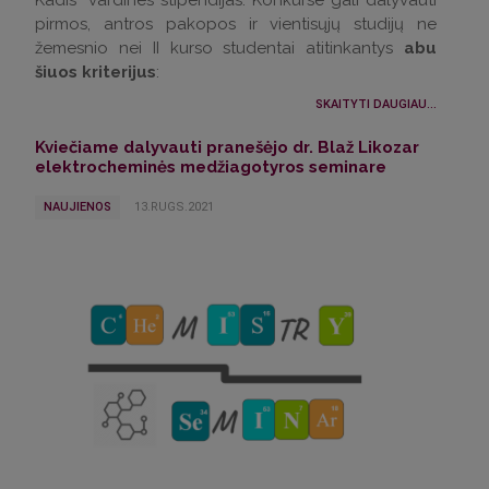
Kadis“ vardines stipendijas. Konkurse gali dalyvauti
pirmos, antros pakopos ir vientisųjų studijų ne
žemesnio nei II kurso studentai atitinkantys
abu
šiuos kriterijus
:
SKAITYTI DAUGIAU...
Kviečiame dalyvauti pranešėjo dr. Blaž Likozar
elektrocheminės medžiagotyros seminare
NAUJIENOS
13.RUGS.2021