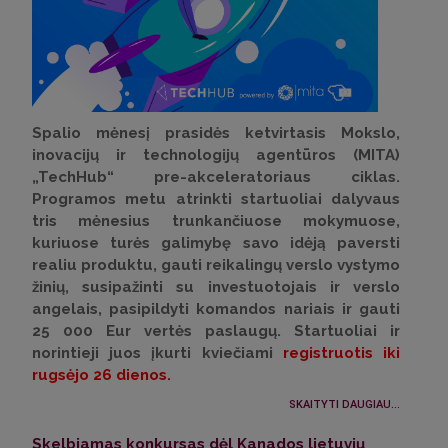
Spalio mėnesį prasidės ketvirtasis Mokslo,
inovacijų ir technologijų agentūros (MITA)
„TechHub“ pre-akceleratoriaus ciklas.
Programos metu atrinkti startuoliai dalyvaus
tris mėnesius trunkančiuose mokymuose,
kuriuose turės galimybę savo idėją paversti
realiu produktu, gauti reikalingų verslo vystymo
žinių, susipažinti su investuotojais ir verslo
angelais, pasipildyti komandos nariais ir gauti
25 000 Eur vertės paslaugų. Startuoliai ir
norintieji juos įkurti kviečiami
registruotis iki
rugsėjo
26 dienos.
SKAITYTI DAUGIAU...
Skelbiamas konkursas dėl Kanados lietuvių