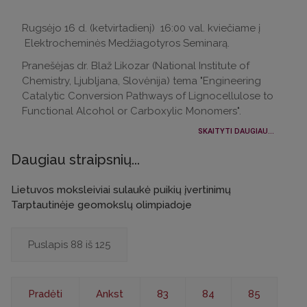
Rugsėjo 16 d. (ketvirtadienį) 16:00 val. kviečiame į
Elektrocheminės Medžiagotyros Seminarą.
Pranešėjas dr. Blaž Likozar (National Institute of
Chemistry, Ljubljana, Slovėnija) tema "Engineering
Catalytic Conversion Pathways of Lignocellulose to
Functional Alcohol or Carboxylic Monomers".
SKAITYTI DAUGIAU...
Daugiau straipsnių...
Lietuvos moksleiviai sulaukė puikių įvertinimų
Tarptautinėje geomokslų olimpiadoje
Puslapis 88 iš 125
Pradėti
Ankst
83
84
85