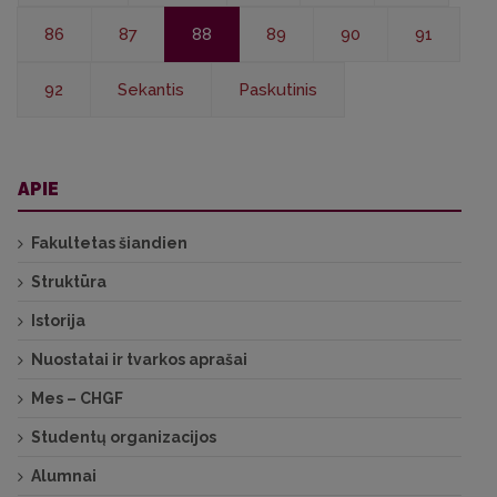
86
87
88
89
90
91
92
Sekantis
Paskutinis
APIE
Fakultetas šiandien
Struktūra
Istorija
Nuostatai ir tvarkos aprašai
Mes – CHGF
Studentų organizacijos
Alumnai