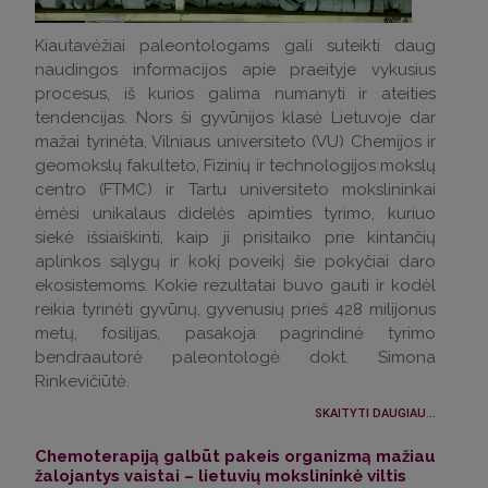
Kiautavėžiai paleontologams gali suteikti daug
naudingos informacijos apie praeityje vykusius
procesus, iš kurios galima numanyti ir ateities
tendencijas. Nors ši gyvūnijos klasė Lietuvoje dar
mažai tyrinėta, Vilniaus universiteto (VU) Chemijos ir
geomokslų fakulteto, Fizinių ir technologijos mokslų
centro (FTMC) ir Tartu universiteto mokslininkai
ėmėsi unikalaus didelės apimties tyrimo, kuriuo
siekė išsiaiškinti, kaip ji prisitaiko prie kintančių
aplinkos sąlygų ir kokį poveikį šie pokyčiai daro
ekosistemoms. Kokie rezultatai buvo gauti ir kodėl
reikia tyrinėti gyvūnų, gyvenusių prieš 428 milijonus
metų, fosilijas, pasakoja pagrindinė tyrimo
bendraautorė paleontologė dokt. Simona
Rinkevičiūtė.
SKAITYTI DAUGIAU...
Chemoterapiją galbūt pakeis organizmą mažiau
žalojantys vaistai – lietuvių mokslininkė viltis