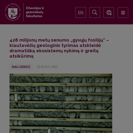
EN
428 milijonų metų senumo „gyvųjų fosilijų” –
kiautavėžių geologinis tyrimas atskleidė
dramatišką ekosistemų nykimą ir greitą
atsikūrimą
NAUJIENOS
22.RUGS.2021