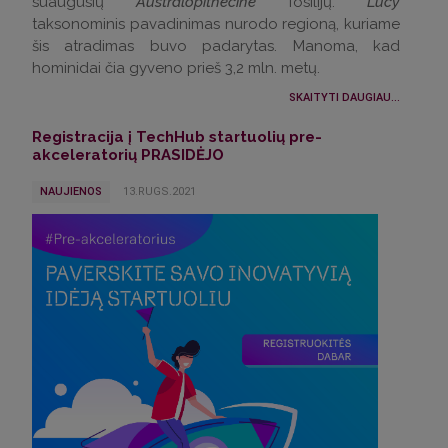
suaugusių
Australopithecine
fosilijų.
Lucy
taksonominis pavadinimas nurodo regioną, kuriame
šis atradimas buvo padarytas. Manoma, kad
hominidai čia gyveno prieš 3,2 mln. metų.
SKAITYTI DAUGIAU...
Registracija į TechHub startuolių pre-
akceleratorių PRASIDĖJO
NAUJIENOS
13.RUGS.2021