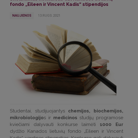
fondo „Eileen ir Vincent Kadis“ stipendijos
NAUJIENOS
13.RUGS.2021
Studentai, studijuojantys
chemijos, biochemijos,
mikrobiologijo
s ir
medicinos
studijų programose
kviečiami dalyvauti konkurse laimėti
1000 Eur
dydžio Kanados lietuvių fondo „Eileen ir Vincent