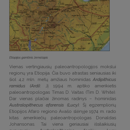
Etiopijos gamtinis žemėlapis
Vienas vertingiausių paleoantropologijos mokslui
regionų yra Etiopija. Čia buvo atrastas seniausias iki
šiol 4,2 mln. metų amžiaus hominidas
Ardipithicus
ramidus (Ardi)
. Jį 1994 m. aptiko amerikietis
paleoantropologas Timas D. Vaitas (Tim D. White).
Dar vienas plačiai žinomas radinys – hominidas
Australopithecus afarensis (Lucy)
. Šį egzempliorių
Etiopijos Afaro regiono Avašo slėnyje 1974 m. rado
kitas amerikiečių paleoantropologas Donaldas
Johansonas. Tai viena geriausiai išsilaikiusių