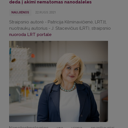
deda į akimi nematomas nanodaleles
NAUJIENOS
22.RUGS.2021
Straipsnio autorė - Patricija Kilminavičienė, LRT.lt,
nuotraukų autorius - J. Stacevičius (LRT), straipsnio
nuoroda LRT portale
Nanotechnologijos yra viena sparčiausiai