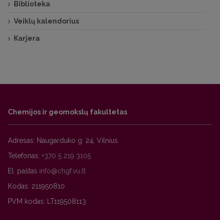
Biblioteka
Veiklų kalendorius
Karjera
Chemijos ir geomokslų fakultetas
Adresas: Naugarduko g. 24, Vilnius
Telefonas:
+370 5 219 3105
El. paštas
Kodas: 211950810
PVM kodas: LT119508113