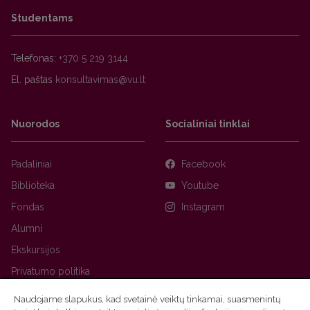
Studentams
Telefonas:
+370 5 219 3144
El. paštas
Nuorodos
Socialiniai tinklai
Padaliniai
Facebook
Biblioteka
Youtube
Fondas
Instagram
Alumni
Ekskursijos
Privatumo politika
Naudojame slapukus, kad svetainė veiktų tinkamai, suasmenintų