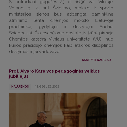
Šį antradienį, gegužės 23 d., 16.30 val. Vilniuje,
Volano g. 2, ant Švietimo, mokslo ir sporto
ministerijos sienos bus atidengta paminklinė
atminimo lenta chemijos mokslo Lietuvoje
pradininkui, gydytojui ir dėstytojui Andriui
Sniadeckiui. Čia esančiame pastate jis įkūrė pirmąją
Chemijos katedrą Vilniaus universitete (VU), nuo
kurios prasidėjo chemijos kaip atskiros disciplinos
dėstymas, ir jai vadovavo.
SKAITYTI DAUGIAU...
Prof. Aivaro Kareivos pedagoginės veiklos
jubiliejus
NAUJIENOS
11.GEGUŽĖ.2023