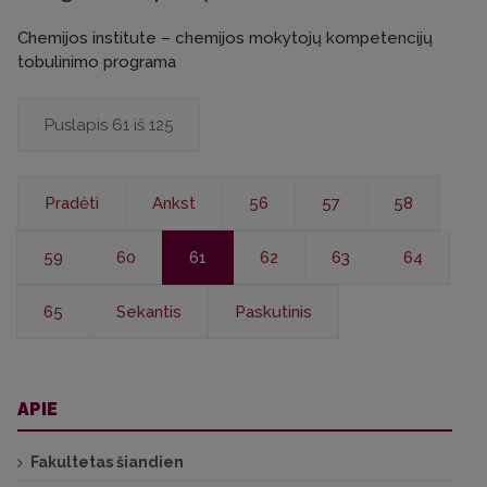
Chemijos institute – chemijos mokytojų kompetencijų
tobulinimo programa
Puslapis 61 iš 125
Pradėti
Ankst
56
57
58
59
60
61
62
63
64
65
Sekantis
Paskutinis
APIE
Fakultetas šiandien