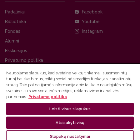
Padaliniai
Facebook
Biblioteka
Youtube
Fondas
Instagram
Alumni
Ekskursijos
Privatumo politika
Naudojame slapukus, kad svetainė veiktų tinkamai, suasmenintų
turinį bei skelbimus, teiktų socialinės medijos funkcijas ir analizuotų
srautą. Taip pat dalijamės informacija apie tai, kaip naudojatės mūsų
svetaine, su savo socialinės medijos, reklamavimo ir analizės
partneriais.
Privatumo politika
Leisti visus slapukus
Ⓒ 2026 Vilniaus universitetas
Tinklalapio administratorius
Atsisakyti visų
Slapukų nustatymai