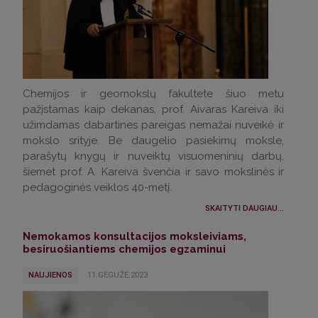
Chemijos ir geomokslų fakultete šiuo metu
pažįstamas kaip dekanas, prof. Aivaras Kareiva iki
užimdamas dabartines pareigas nemažai nuveikė ir
mokslo srityje. Be daugelio pasiekimų moksle,
parašytų knygų ir nuveiktų visuomeninių darbų,
šiemet prof. A. Kareiva švenčia ir savo mokslinės ir
pedagoginės veiklos 40-metį.
SKAITYTI DAUGIAU...
Nemokamos konsultacijos moksleiviams,
besiruošiantiems chemijos egzaminui
NAUJIENOS
11.GEGUŽĖ.2023