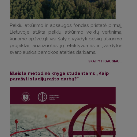
Pelkių atkūrimo ir apsaugos fondas pristatė pirmąjį
Lietuvoje atliktą pelkių atkūrimo veiklų vertinimą,
kuriame apžvelgti visi šalyje vykdyti pelkių atkūrimo
projektai, analizuotas jų efektyvumas ir įvardytos
svarbiausios pamokos ateities darbams.
SKAITYTI DAUGIAU...
Išleista metodinė knyga studentams „Kaip
parašyti studijų rašto darbą?“