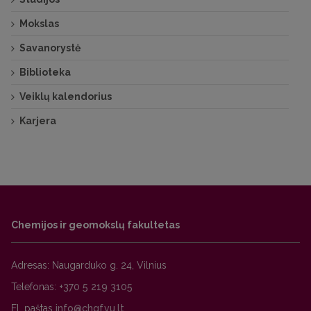
Mokslas
Savanorystė
Biblioteka
Veiklų kalendorius
Karjera
Chemijos ir geomokslų fakultetas
Adresas: Naugarduko g. 24, Vilnius
Telefonas:
+370 5 219 3105
El. paštas