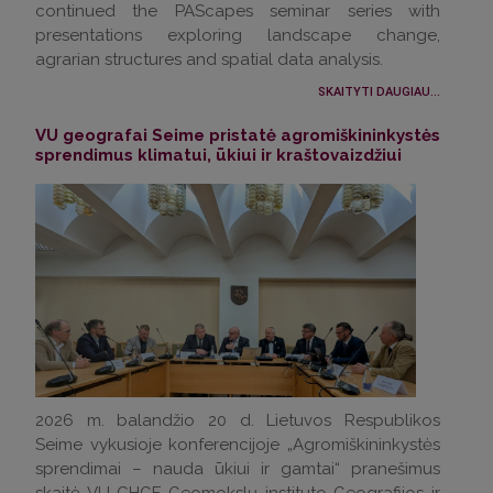
continued the PAScapes seminar series with
presentations exploring landscape change,
agrarian structures and spatial data analysis.
SKAITYTI DAUGIAU...
VU geografai Seime pristatė agromiškininkystės
sprendimus klimatui, ūkiui ir kraštovaizdžiui
2026 m. balandžio 20 d. Lietuvos Respublikos
Seime vykusioje konferencijoje „Agromiškininkystės
sprendimai – nauda ūkiui ir gamtai“ pranešimus
skaitė VU CHGF Geomokslų instituto Geografijos ir