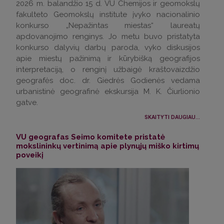
2026 m. balandžio 15 d. VU Chemijos ir geomokslų
fakulteto Geomokslų institute įvyko nacionalinio
konkurso „Nepažintas miestas“ laureatų
apdovanojimo renginys. Jo metu buvo pristatyta
konkurso dalyvių darbų paroda, vyko diskusijos
apie miestų pažinimą ir kūrybišką geografijos
interpretaciją, o renginį užbaigė kraštovaizdžio
geografės doc. dr. Giedrės Godienės vedama
urbanistinė geografinė ekskursija M. K. Čiurlionio
gatve.
SKAITYTI DAUGIAU...
VU geografas Seimo komitete pristatė
mokslininkų vertinimą apie plynųjų miško kirtimų
poveikį