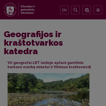
EN
Geografijos ir
kraštotvarkos
katedra
VU geografai LRT laidoje aptarė gamtinio
karkaso svarbą miestui ir Vilniaus kraštovaizdį