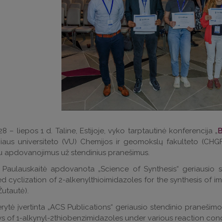
 28 – liepos 1 d. Taline, Estijoje, vyko tarptautinė konferencija „
B
niaus universiteto (VU) Chemijos ir geomokslų fakulteto (CHGF
u apdovanojimus už stendinius pranešimus.
 Paulauskaitė apdovanota „Science of Synthesis“ geriausio s
 cyclization of 2-alkenylthioimidazoles for the synthesis of imi
Žutautė).
erytė įvertinta „ACS Publications“ geriausio stendinio praneši
 of 1-alkynyl-2thiobenzimidazoles under various reaction condit