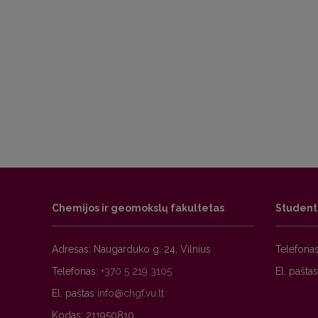
Chemijos ir geomokslų fakultetas
Studen
Adresas: Naugarduko g. 24, Vilnius
Telefona
Telefonas:
+370 5 219 3105
El. pašta
El. paštas
Kodas: 211950810