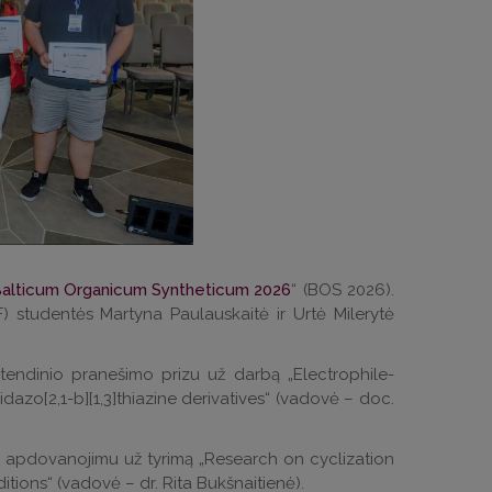
alticum Organicum Syntheticum 2026
“ (BOS 2026).
) studentės Martyna Paulauskaitė ir Urtė Milerytė
tendinio pranešimo prizu už darbą „Electrophile-
dazo[2,1-b][1,3]thiazine derivatives“ (vadovė – doc.
mo apdovanojimu už tyrimą „Research on cyclization
ions“ (vadovė – dr. Rita Bukšnaitienė).