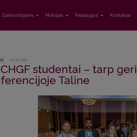
Darbuotojams
Mokslas
Paslaugos
Kontaktai
OS
03.LIE.2026
CHGF studentai – tarp geri
ferencijoje Taline