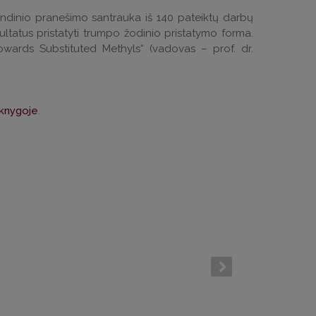
endinio pranešimo santrauka iš 140 pateiktų darbų
ultatus pristatyti trumpo žodinio pristatymo forma.
ards Substituted Methyls“ (vadovas – prof. dr.
 knygoje
.