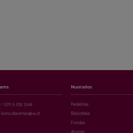
tams
Nuorodos
s:
+370 5 219 3144
Padaliniai
s
Biblioteka
Fondas
Alumni