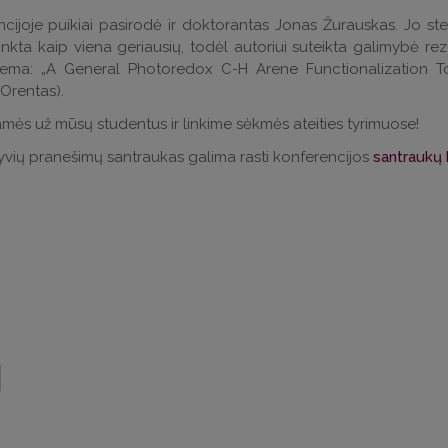
cijoje puikiai pasirodė ir doktorantas Jonas Žurauskas. Jo st
inkta kaip viena geriausių, todėl autoriui suteikta galimybė rez
ema: „A General Photoredox C-H Arene Functionalization Tow
Orentas).
mės už mūsų studentus ir linkime sėkmės ateities tyrimuose!
yvių pranešimų santraukas galima rasti konferencijos
santraukų