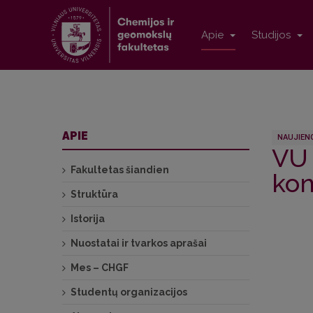
Apie
Studijos
APIE
NAUJIEN
VU 
Fakultetas šiandien
kon
Struktūra
Istorija
Nuostatai ir tvarkos aprašai
Mes – CHGF
Studentų organizacijos