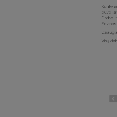
Konferen
buvo išr
Darbo t
Edvinas 
Džiaugia
Visų dal