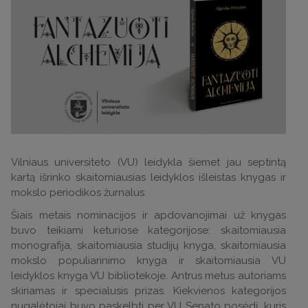
Vilniaus universiteto (VU) leidykla šiemet jau septintą
kartą išrinko skaitomiausias leidyklos išleistas knygas ir
mokslo periodikos žurnalus.
Šiais metais nominacijos ir apdovanojimai už knygas
buvo teikiami keturiose kategorijose: skaitomiausia
monografija, skaitomiausia studijų knyga, skaitomiausia
mokslo populiarinimo knyga ir skaitomiausia VU
leidyklos knyga VU bibliotekoje. Antrus metus autoriams
skiriamas ir specialusis prizas. Kiekvienos kategorijos
nugalėtojai buvo paskelbti per VU Senato posėdį, kuris