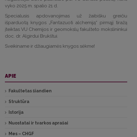
vyko 2025 m. spalio 21 d.
Specialusis apdovanojimas už žaibišku greičiu
išparduotą knygos „Fantazuoti alchemiją“ pirmąjį tiražą
įteiktas VU Chemijos ir geomokslų fakulteto mokslininkui
doc. dr. Algirdui Brukštui.
Sveikiname ir džiaugiamės knygos sėkme!
APIE
Fakultetas šiandien
Struktūra
Istorija
Nuostatai ir tvarkos aprašai
Mes – CHGF