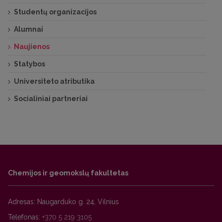
Studentų organizacijos
Alumnai
Naujienos
Statybos
Universiteto atributika
Socialiniai partneriai
Chemijos ir geomokslų fakultetas
Adresas: Naugarduko g. 24, Vilnius
Telefonas:
+370 5 219 3105