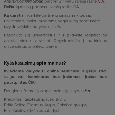
Arqus/Coimbra Group
partnerių ir vietų sąrašą rasite
ČIA
.
Dvišalių
mainų partnerių sąrašą rasite
ČIA.
Ką daryti?
Tikrinkite partnerių sąrašą, rinkitės šalį,
universitetą, mainų programą pagal kurią norėtumėte
išvykti, rašykite motyvacinį laišką.
Pasirinkite 2-3 universitetus ir ir pildykite registracijos
anketą vidinei atrankai! Registruokitės į pasirinktus
universitetus prioriteto tvarka.
Kyla klausimų apie mainus?
Kviečiame dalyvauti online seminare rugsėjo 10d.
12.30 val. (seminaras bus įrašomas, įrašas bus
patalpintas ČIA)
Daugiau informacijos apie mainų galimybes
čia
.
Kreipkitės į tarptautinių ryšių skyrių:
Edita Selina (Erasmus, Arqus, Coimbra group);
Emilį Nikitiną (dvišalės sutartys).