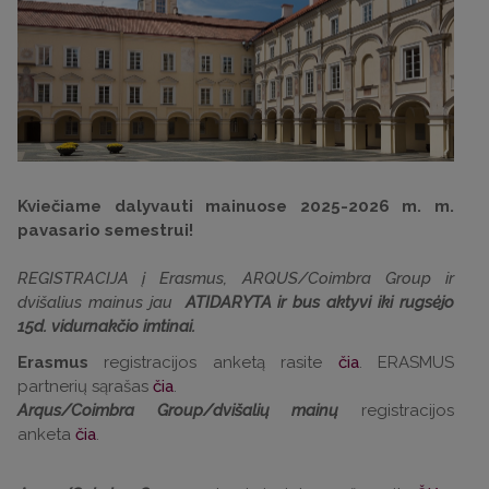
Kviečiame dalyvauti mainuose 2025-2026 m. m.
pavasario semestrui!
REGISTRACIJA į Erasmus, ARQUS/Coimbra Group ir
dvišalius mainus jau
ATIDARYTA
ir bus aktyvi iki rugsėjo
15d. vidurnakčio imtinai.
Erasmus
registracijos anketą rasite
čia
. ERASMUS
partnerių sąrašas
čia
.
Arqus/Coimbra Group/dvišalių mainų
registracijos
anketa
čia
.