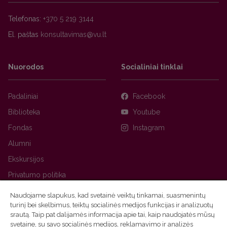
Telefonas:
+370 5 219 3144
El. paštas
Nuorodos
Socialiniai tinklai
Padaliniai
Facebook
Biblioteka
Youtube
Fondas
Instagram
Alumni
Ekskursijos
Privatumo politika
Naudojame slapukus, kad svetainė veiktų tinkamai, suasmenintų
turinį bei skelbimus, teiktų socialinės medijos funkcijas ir analizuotų
srautą. Taip pat dalijamės informacija apie tai, kaip naudojatės mūsų
svetaine, su savo socialinės medijos, reklamavimo ir analizės