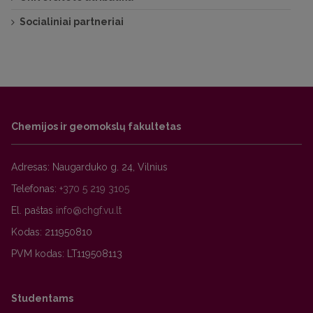
Socialiniai partneriai
Chemijos ir geomokslų fakultetas
Adresas: Naugarduko g. 24, Vilnius
Telefonas:
+370 5 219 3105
El. paštas
Kodas: 211950810
PVM kodas: LT119508113
Studentams