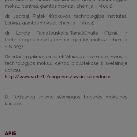
mokslų centras, gamtos mokslai, chemija – N 003);
dr. Jędrzej Piątek (Krokuvos technologijos institutas,
Lenkija, gamtos mokslai, chemija – N 003);
dr. Loreta Tamašauskaitė-Tamašiūnaitė (Fizinių ir
technologijos mokslų centras, gamtos mokslai, chemija
– N 003).
Disertaciją galima peržiūrėti Vilniaus universiteto, Fizinių ir
technologijos mokslų centro bibliotekose ir svetainėje
adresu:
http://www.vu.lt/lt/naujienos/ivykiu-kalendorius
D. Tediashvili linkime sėkmingos tolesnės mokslinės
karjeros.
APIE