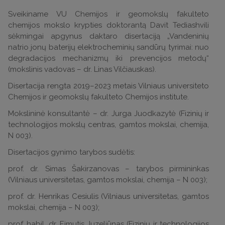
Sveikiname VU Chemijos ir geomokslų fakulteto
chemijos mokslo krypties doktorantą Davit Tediashvili
sėkmingai apgynus daktaro disertaciją „Vandeninių
natrio jonų baterijų elektrocheminių sandūrų tyrimai: nuo
degradacijos mechanizmų iki prevencijos metodų“
(mokslinis vadovas – dr. Linas Vilčiauskas).
Disertacija rengta 2019–2023 metais Vilniaus universiteto
Chemijos ir geomokslų fakulteto Chemijos institute.
Mokslininė konsultantė – dr. Jurga Juodkazytė (Fizinių ir
technologijos mokslų centras, gamtos mokslai, chemija,
N 003).
Disertacijos gynimo tarybos sudėtis:
prof. dr. Simas Šakirzanovas – tarybos pirmininkas
(Vilniaus universitetas, gamtos mokslai, chemija – N 003);
prof. dr. Henrikas Cesiulis (Vilniaus universitetas, gamtos
mokslai, chemija – N 003);
prof. habil. dr. Eimutis Juzeliūnas (Fizinių ir technologijos