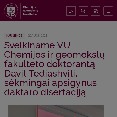
EN
NAUJIENOS
20.RUGS.2024
Sveikiname VU
Chemijos ir geomokslų
fakulteto doktorantą
Davit Tediashvili,
sėkmingai apsigynus
daktaro disertaciją