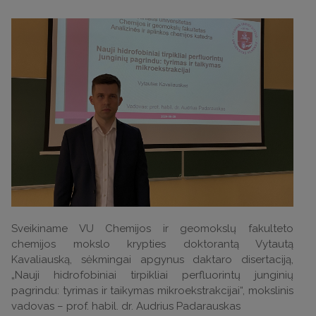
Sveikiname VU Chemijos ir geomokslų fakulteto
chemijos mokslo krypties doktorantą Vytautą
Kavaliauską, sėkmingai apgynus daktaro disertaciją,
„Nauji hidrofobiniai tirpikliai perfluorintų junginių
pagrindu: tyrimas ir taikymas mikroekstrakcijai“, mokslinis
vadovas – prof. habil. dr. Audrius Padarauskas