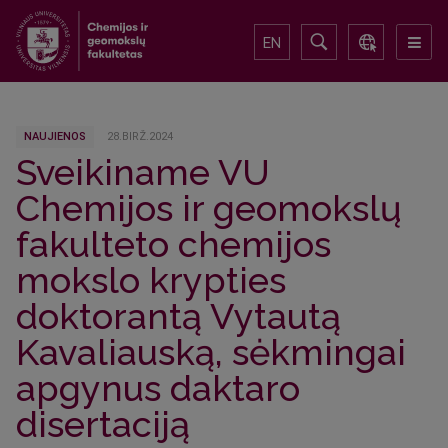
EN
NAUJIENOS
28.BIRŽ.2024
Sveikiname VU
Chemijos ir geomokslų
fakulteto chemijos
mokslo krypties
doktorantą Vytautą
Kavaliauską, sėkmingai
apgynus daktaro
disertaciją