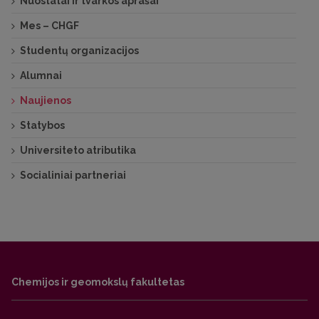
Nuostatai ir tvarkos aprašai
Mes – CHGF
Studentų organizacijos
Alumnai
Naujienos
Statybos
Universiteto atributika
Socialiniai partneriai
Chemijos ir geomokslų fakultetas