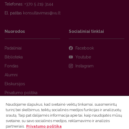
Telefonas:
+370 5 219 3144
El. paštas
Nuorodos
Socialiniai tinklai
Padaliniai
Facebook
Biblioteka
Youtube
Fondas
Instagram
Alumni
Ekskursijos
Privatumo politika
Naudojame slapukus, kad svetainė veiktų tinkamai, suasmenintų
turinį bei skelbimus, teiktų socialinės medijos funkcijas ir analizuotų
srautą. Taip pat dalijamės informacija apie tai, kaip naudojatės mūsų
svetaine, su savo socialinės medijos, reklamavimo ir analizės
partneriais.
Privatumo politika