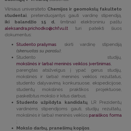
Vilniaus universiteto
Chemijos ir geomokslų fakulteto
studentai
, pretenduojantys gauti vardinę stipendiją,
iki balandžio 15 d.
(imtinai) elektroniniu paštu
turi pateikti šiuos
dokumentus:
Studento prašymas
skirti vardinę stipendiją
(skenuotas su parašu)
;
Studento studijų,
mokslinės ir (arba) meninės veiklos įvertinimas
,
parengtas atsižvelgus į ypač gerus studijų,
mokslinės ir (arba) meninės veiklos rezultatus,
studento dalyvavimą konkursuose, ekspedicijose,
studentų mokslinės praktikos projektuose,
paskelbtus mokslo ir kitus darbus;
Studento užpildyta kandidatų
, LR Prezidentų
vardinėms stipendijoms gauti, studijų rezultatų,
mokslinės ir (arba) meninės veiklos
paraiškos forma
;
Mokslo darbų, pranešimų kopijos
.