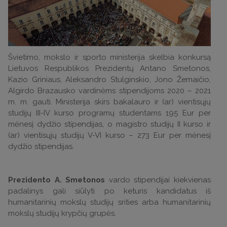
Švietimo, mokslo ir sporto ministerija skelbia konkursą
Lietuvos Respublikos Prezidentų Antano Smetonos,
Kazio Griniaus, Aleksandro Stulginskio, Jono Žemaičio,
Algirdo Brazausko vardinėms stipendijoms 2020 – 2021
m. m. gauti. Ministerija skirs bakalauro ir (ar) vientisųjų
studijų III-IV kurso programų studentams 195 Eur per
mėnesį dydžio stipendijas, o magistro studijų II kurso ir
(ar) vientisųjų studijų V-VI kurso – 273 Eur per mėnesį
dydžio stipendijas.
Prezidento
A. Smetonos
vardo stipendijai kiekvienas
padalinys gali siūlyti po keturis kandidatus iš
humanitarinių mokslų studijų srities arba humanitarinių
mokslų studijų krypčių grupės.