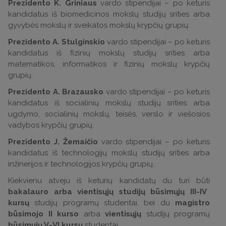
Prezidento K. Griniaus
vardo stipendijai – po keturis
kandidatus iš biomedicinos mokslų studijų srities arba
gyvybės mokslų ir sveikatos mokslų krypčių grupių.
Prezidento A. Stulginskio
vardo stipendijai – po keturis
kandidatus iš fizinių mokslų studijų srities arba
matematikos, informatikos ir fizinių mokslų krypčių
grupių.
Prezidento A. Brazausko
vardo stipendijai – po keturis
kandidatus iš socialinių mokslų studijų srities arba
ugdymo, socialinių mokslų, teisės, verslo ir viešosios
vadybos krypčių grupių.
Prezidento J. Žemaičio
vardo stipendijai – po keturis
kandidatus iš technologijų mokslų studijų srities arba
inžinerijos ir technologijos krypčių grupių.
Kiekvienu atveju iš keturių kandidatų du turi būti
bakalauro arba vientisųjų studijų būsimųjų III-IV
kursų
studijų programų studentai, bei du
magistro
būsimojo II kurso
arba
vientisųjų
studijų programų
būsimųjų V-VI kursų
studentai.