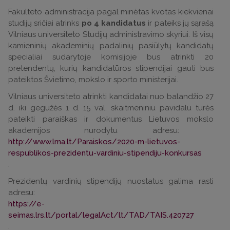
Fakulteto administracija pagal minėtas kvotas kiekvienai
studijų sričiai atrinks
po 4 kandidatus
ir pateiks jų sąrašą
Vilniaus universiteto Studijų administravimo skyriui. Iš visų
kamieninių akademinių padalinių pasiūlytų kandidatų
specialiai sudarytoje komisijoje bus atrinkti 20
pretendentų, kurių kandidatūros stipendijai gauti bus
pateiktos Švietimo, mokslo ir sporto ministerijai.
Vilniaus universiteto atrinkti kandidatai nuo balandžio 27
d. iki gegužės 1 d. 15 val. skaitmeniniu pavidalu turės
pateikti paraiškas ir dokumentus Lietuvos mokslo
akademijos nurodytu adresu:
http://www.lma.lt/Paraiskos/2020-m-lietuvos-
respublikos-prezidentu-vardiniu-stipendiju-konkursas
.
Prezidentų vardinių stipendijų nuostatus galima rasti
adresu:
https://e-
seimas.lrs.lt/portal/legalAct/lt/TAD/TAIS.420727
.