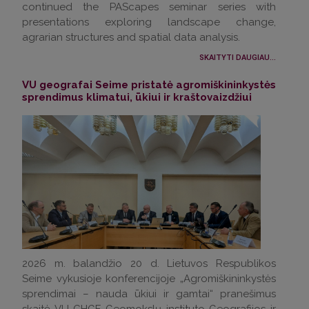
continued the PAScapes seminar series with
presentations exploring landscape change,
agrarian structures and spatial data analysis.
SKAITYTI DAUGIAU...
VU geografai Seime pristatė agromiškininkystės
sprendimus klimatui, ūkiui ir kraštovaizdžiui
2026 m. balandžio 20 d. Lietuvos Respublikos
Seime vykusioje konferencijoje „Agromiškininkystės
sprendimai – nauda ūkiui ir gamtai“ pranešimus
skaitė VU CHGF Geomokslų instituto Geografijos ir