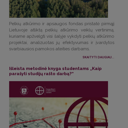
Pelkių atkūrimo ir apsaugos fondas pristatė pirmąjį
Lietuvoje atliktą pelkių atkūrimo veiklų vertinimą,
kuriame apžvelgti visi šalyje vykdyti pelkių atkūrimo
projektai, analizuotas jų efektyvumas ir įvardytos
svarbiausios pamokos ateities darbams.
SKAITYTI DAUGIAU...
Išleista metodinė knyga studentams „Kaip
parašyti studijų rašto darbą?“