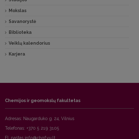
Mokslas
Savanorystė
Biblioteka
Veiklų kalendorius
Karjera
Chemijos ir geomokslų fakultetas
Adresas: Naugarduko g. 24, Vilnius
Telefonas:
+370 5 219 3105
El. paštas