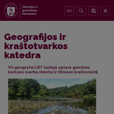
EN
Geografijos ir
kraštotvarkos
katedra
VU geografai LRT laidoje aptarė gamtinio
karkaso svarbą miestui ir Vilniaus kraštovaizdį