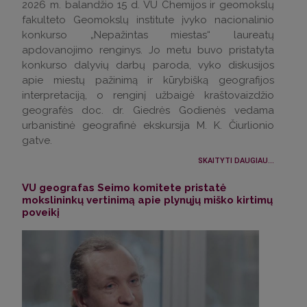
2026 m. balandžio 15 d. VU Chemijos ir geomokslų
fakulteto Geomokslų institute įvyko nacionalinio
konkurso „Nepažintas miestas“ laureatų
apdovanojimo renginys. Jo metu buvo pristatyta
konkurso dalyvių darbų paroda, vyko diskusijos
apie miestų pažinimą ir kūrybišką geografijos
interpretaciją, o renginį užbaigė kraštovaizdžio
geografės doc. dr. Giedrės Godienės vedama
urbanistinė geografinė ekskursija M. K. Čiurlionio
gatve.
SKAITYTI DAUGIAU...
VU geografas Seimo komitete pristatė
mokslininkų vertinimą apie plynųjų miško kirtimų
poveikį