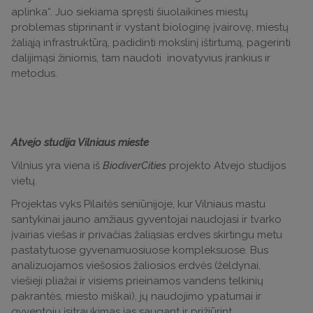
aplinka“. Juo siekiama spręsti šiuolaikines miestų
problemas stiprinant ir vystant biologinę įvairovę, miestų
žaliąją infrastruktūrą, padidinti mokslinį ištirtumą, pagerinti
dalijimąsi žiniomis, tam naudoti inovatyvius įrankius ir
metodus.
Atvejo studija Vilniaus mieste
Vilnius yra viena iš
BiodiverCities
projekto Atvejo studijos
vietų.
Projektas vyks Pilaitės seniūnijoje, kur Vilniaus mastu
santykinai jauno amžiaus gyventojai naudojasi ir tvarko
įvairias viešas ir privačias žaliąsias erdves skirtingu metu
pastatytuose gyvenamuosiuose kompleksuose. Bus
analizuojamos viešosios žaliosios erdvės (želdynai,
viešieji pliažai ir visiems prieinamos vandens telkinių
pakrantės, miesto miškai), jų naudojimo ypatumai ir
gyventojų įsitraukimas jas saugant ir prižiūrint.