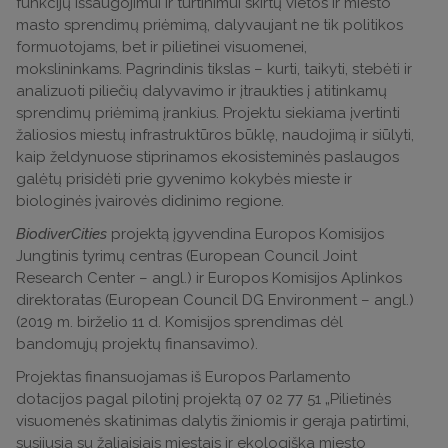
funkcijų išsaugojimui ir turtinimui skirtų vietos ir miesto
masto sprendimų priėmimą, dalyvaujant ne tik politikos
formuotojams, bet ir pilietinei visuomenei,
mokslininkams. Pagrindinis tikslas – kurti, taikyti, stebėti ir
analizuoti piliečių dalyvavimo ir įtraukties į atitinkamų
sprendimų priėmimą įrankius. Projektu siekiama įvertinti
žaliosios miestų infrastruktūros būklę, naudojimą ir siūlyti,
kaip želdynuose stiprinamos ekosisteminės paslaugos
galėtų prisidėti prie gyvenimo kokybės mieste ir
biologinės įvairovės didinimo regione.
BiodiverCities
projektą įgyvendina Europos Komisijos
Jungtinis tyrimų centras (European Council Joint
Research Center – angl.) ir Europos Komisijos Aplinkos
direktoratas (European Council DG Environment – angl.)
(2019 m. birželio 11 d. Komisijos sprendimas dėl
bandomųjų projektų finansavimo).
Projektas finansuojamas iš Europos Parlamento
dotacijos pagal pilotinį projektą 07 02 77 51 „Pilietinės
visuomenės skatinimas dalytis žiniomis ir gerąja patirtimi,
susijusia su žaliaisiais miestais ir ekologiška miesto