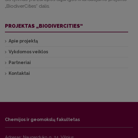
„BiodiverCities“ dalis.
PROJEKTAS „BIODIVERCITIES“
Apie projektą
Vykdomos veiklos
Partneriai
Kontaktai
Chemijos ir geomokslų fakultetas
Adresas: Naugarduko g. 24, Vilnius