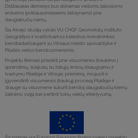
Didžiausias dėmesys bus skiriamas viešoms žaliosioms
erdvėms (priklausomiesiems želdynams) prie
daugiabučių namų.
Šią Atvejo studiją vykdo VU CHGF Geomokslų instituto
Geografijos ir kraštotvarkos katedros mokslininkės,
bendradarbiaujant su Vilniaus miesto savivaldybe ir
Pilaitės vietos bendruomenėmis.
Projektu tikimasi prisidėti prie visuomenės įtraukimo į
sprendimų, susijusių su žaliųjų erdvių išsaugojimu ir
tvarkymu Pilaitėje ir Vilniuje, priėmimą, inicijuoti ir
įgyvendinti visuomenės įtraukųjį procesą Pilaitėje ir
drauge su visuomene sukurti bendrą daugiabučių kiemų
žalinimo viziją bei įvertinti tokių veiklų efektyvumą.
Šis tyrimas yra Europos Sąjungos finansuojamo projekto