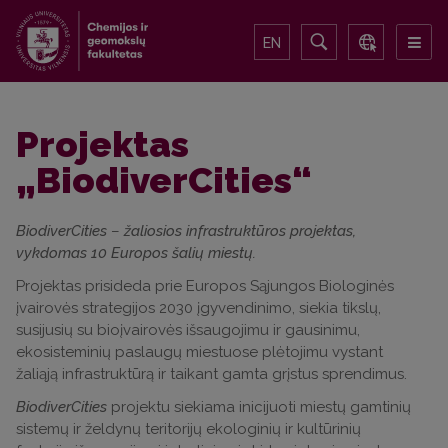
EN
Projektas
„BiodiverCities“
BiodiverCities
–
žaliosios infrastruktūros projektas,
vykdomas 10 Europos šalių miestų.
Projektas prisideda prie Europos Sąjungos Biologinės
įvairovės strategijos 2030 įgyvendinimo, siekia tikslų,
susijusių su bioįvairovės išsaugojimu ir gausinimu,
ekosisteminių paslaugų miestuose plėtojimu vystant
žaliąją infrastruktūrą ir taikant gamta grįstus sprendimus.
BiodiverCities
projektu siekiama inicijuoti miestų gamtinių
sistemų ir želdynų teritorijų ekologinių ir kultūrinių