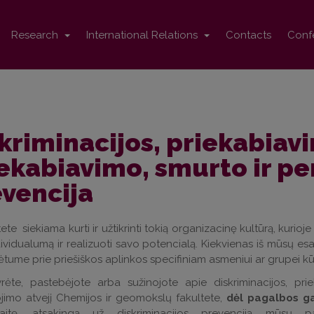
Research
International Relations
Contacts
Conf
kriminacijos, priekabiav
ekabiavimo, smurto ir pe
vencija
ete siekiama kurti ir užtikrinti tokią organizacinę kultūrą, kurioje 
ividualumą ir realizuoti savo potencialą. Kiekvienas iš mūsų es
ėtume prie priešiškos aplinkos specifiniam asmeniui ar grupei k
yrėte, pastebėjote arba sužinojote apie diskriminacijos, pri
jimo atvejį Chemijos ir geomokslų fakultete,
dėl pagalbos ga
naitę, atsakingą už diskriminacijos prevenciją mūsų 