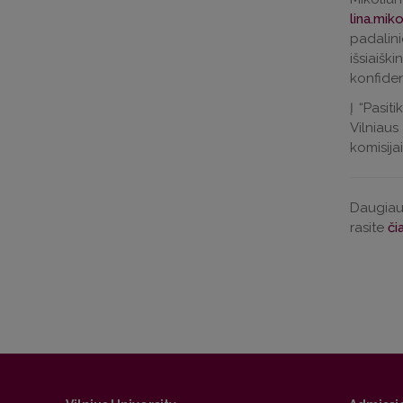
lina.miko
padalini
išsiaiš
konfid
Į “Pasit
Vilniaus
komisijai
Daugiau 
rasite
či