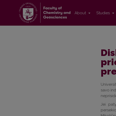
About
Studies
Dis
pri
pre
Universit
savo ind
neprisid
Jei pat
persekio
Mikoliū