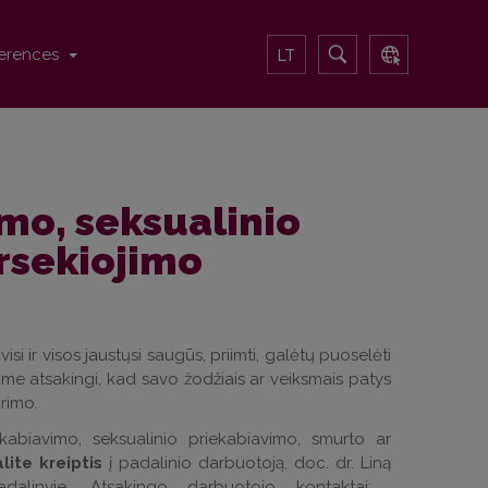
erences
LT
imo, seksualinio
rsekiojimo
visi ir visos jaustųsi saugūs, priimti, galėtų puoselėti
ame atsakingi, kad savo žodžiais ar veiksmais patys
ūrimo.
ekabiavimo, seksualinio priekabiavimo, smurto ar
lite kreiptis
į padalinio darbuotoją, doc. dr. Liną
padalinyje. Atsakingo darbuotojo kontaktai: