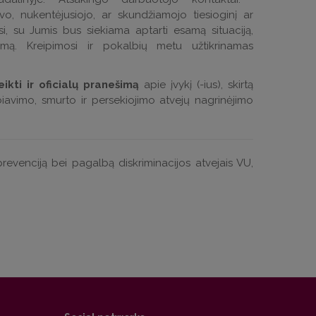
o, nukentėjusiojo, ar skundžiamojo tiesioginį ar
si, su Jumis bus siekiama aptarti esamą situaciją,
dimą. Kreipimosi ir pokalbių metu užtikrinamas
ikti ir oficialų pranešimą
apie įvykį (-ius), skirtą
abiavimo, smurto ir persekiojimo atvejų nagrinėjimo
revenciją bei pagalbą diskriminacijos atvejais VU,