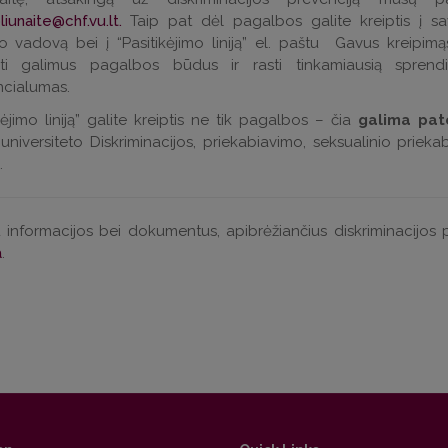
liunaite@chf.vu.lt
.
Taip pat dėl pagalbos galite kreiptis į sav
o vadovą bei į “Pasitikėjimo liniją” el. paštu Gavus kreipimą
kinti galimus pagalbos būdus ir rasti tinkamiausią spren
encialumas.
ikėjimo liniją” galite kreiptis ne tik pagalbos – čia
galima pate
 universiteto Diskriminacijos, priekabiavimo, seksualinio priek
.
informacijos bei dokumentus, apibrėžiančius diskriminacijos p
a
.