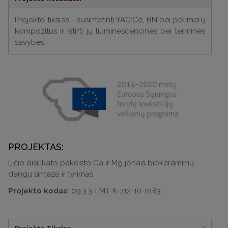
Projekto tikslas - susintetinti YAG:Ce, BN bei polimerų
kompozitus ir ištirti jų liuminescencines bei termines
savybes.
PROJEKTAS:
Ličio disilikato pakeisto Ca ir Mg jonais biokeraminių
dangų sintezė ir tyrimas
Projekto kodas
: 09.3.3-LMT-K-712-10-0183