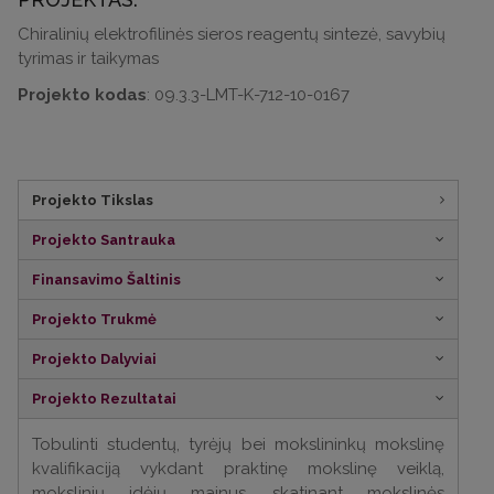
Chiralinių elektrofilinės sieros reagentų sintezė, savybių
tyrimas ir taikymas
Projekto kodas
: 09.3.3-LMT-K-712-10-0167
Projekto Tikslas
Projekto Santrauka
Finansavimo Šaltinis
Projekto Trukmė
Projekto Dalyviai
Projekto Rezultatai
Tobulinti studentų, tyrėjų bei mokslininkų mokslinę
kvalifikaciją vykdant praktinę mokslinę veiklą,
mokslinių idėjų mainus, skatinant mokslinės