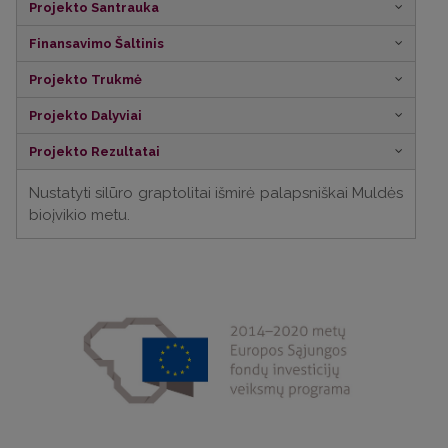
Projekto Santrauka
Finansavimo Šaltinis
Projekto Trukmė
Projekto Dalyviai
Projekto Rezultatai
Nustatyti silūro graptolitai išmirė palapsniškai Muldės
bioįvikio metu.