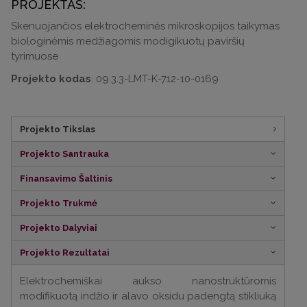
PROJEKTAS:
Skenuojančios elektrocheminės mikroskopijos taikymas
biologinėmis medžiagomis modigikuotų paviršių
tyrimuose
Projekto kodas
: 09.3.3-LMT-K-712-10-0169
Projekto Tikslas
Projekto Santrauka
Finansavimo Šaltinis
Projekto Trukmė
Projekto Dalyviai
Projekto Rezultatai
Elektrochemiškai aukso nanostruktūromis
modifikuotą indžio ir alavo oksidu padengtą stikliuką