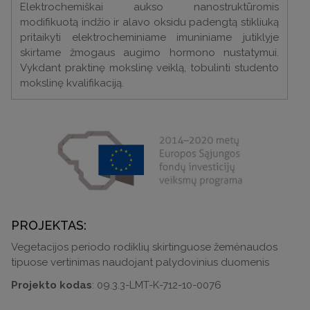
Elektrochemiškai aukso nanostruktūromis
modifikuotą indžio ir alavo oksidu padengtą stikliuką
pritaikyti elektrocheminiame imuniniame jutiklyje
skirtame žmogaus augimo hormono nustatymui.
Vykdant praktinę mokslinę veiklą, tobulinti studento
mokslinę kvalifikaciją.
PROJEKTAS:
Vegetacijos periodo rodiklių skirtinguose žemėnaudos
tipuose vertinimas naudojant palydovinius duomenis
Projekto kodas
: 09.3.3-LMT-K-712-10-0076