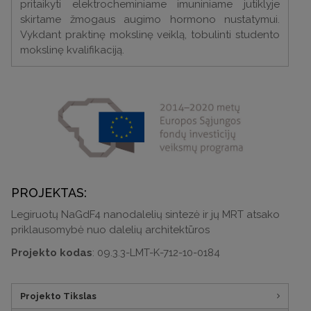
pritaikyti elektrocheminiame imuniniame jutiklyje
skirtame žmogaus augimo hormono nustatymui.
Vykdant praktinę mokslinę veiklą, tobulinti studento
mokslinę kvalifikaciją.
PROJEKTAS:
Legiruotų NaGdF4 nanodalelių sintezė ir jų MRT atsako
priklausomybė nuo dalelių architektūros
Projekto kodas
: 09.3.3-LMT-K-712-10-0184
Projekto Tikslas