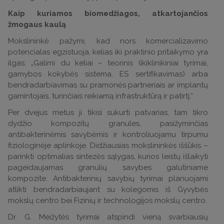
Kaip kuriamos biomedžiagos, atkartojančios
žmogaus kaulą
Mokslininkė pažymi, kad nors komercializavimo
potencialas egzistuoja, kelias iki praktinio pritaikymo yra
ilgas: „Galimi du keliai – teorinis (ikiklinikiniai tyrimai,
gamybos kokybės sistema, ES sertifikavimas) arba
bendradarbiavimas su pramonės partneriais ar implantų
gamintojais, turinčiais reikiamą infrastruktūrą ir patirtį.“
Per dvejus metus ji tikisi sukurti patvarias, tam tikro
dydžio kompozitų granules, pasižyminčias
antibakterinėmis savybėmis ir kontroliuojamu tirpumu
fiziologinėje aplinkoje. Didžiausias mokslininkės iššūkis –
parinkti optimalias sintezės sąlygas, kurios leistų išlaikyti
pageidaujamas granulių savybes galutiniame
kompozite. Antibakterinių savybių tyrimai planuojami
atlikti bendradarbiaujant su kolegomis iš Gyvybės
mokslų centro bei Fizinių ir technologijos mokslų centro.
Dr. G. Meižytės tyrimai atspindi vieną svarbiausių