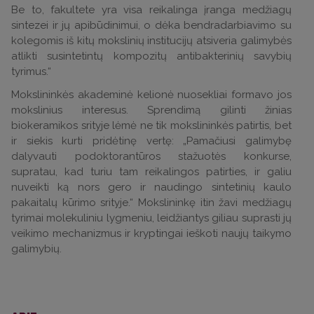
Be to, fakultete yra visa reikalinga įranga medžiagų
sintezei ir jų apibūdinimui, o dėka bendradarbiavimo su
kolegomis iš kitų mokslinių institucijų atsiveria galimybės
atlikti susintetintų kompozitų antibakterinių savybių
tyrimus.“
Mokslininkės akademinė kelionė nuosekliai formavo jos
mokslinius interesus. Sprendimą gilinti žinias
biokeramikos srityje lėmė ne tik mokslininkės patirtis, bet
ir siekis kurti pridėtinę vertę: „Pamačiusi galimybę
dalyvauti podoktorantūros stažuotės konkurse,
supratau, kad turiu tam reikalingos patirties, ir galiu
nuveikti ką nors gero ir naudingo sintetinių kaulo
pakaitalų kūrimo srityje.“ Mokslininkę itin žavi medžiagų
tyrimai molekuliniu lygmeniu, leidžiantys giliau suprasti jų
veikimo mechanizmus ir kryptingai ieškoti naujų taikymo
galimybių.