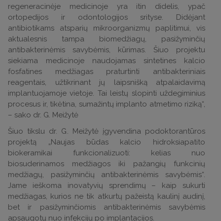
regeneracinėje medicinoje yra itin didelis, ypač
ortopedijos ir odontologijos srityse. Didėjant
antibiotikams atsparių mikroorganizmų paplitimui, vis
aktualesnis tampa biomedžiagų, pasižyminčių
antibakterinėmis savybėmis, kūrimas. Šiuo projektu
siekiama medicinoje naudojamas sintetines kalcio
fosfatines medžiagas praturtinti antibakteriniais
reagentais, užtikrinant jų laipsnišką atpalaidavimą
implantuojamoje vietoje. Tai leistų slopinti uždegiminius
procesus ir, tikėtina, sumažintų implanto atmetimo riziką“,
– sako dr. G. Meižytė
Šiuo tikslu dr. G. Meižytė įgyvendina podoktorantūros
projektą „Naujas būdas kalcio hidroksiapatito
biokeramikai funkcionalizuoti: kelias nuo
biosuderinamos medžiagos iki pažangių funkcinių
medžiagų, pasižyminčių antibakterinėmis savybėmis“.
Jame ieškoma inovatyvių sprendimų – kaip sukurti
medžiagas, kurios ne tik atkurtų pažeistą kaulinį audinį,
bet ir pasižyminčiomis antibakterinėmis savybėmis
apsaugotų nuo infekcijų po implantacijos.