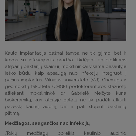
Kaulo implantacija dažnai tampa ne tik gijimo, bet ir
kovos su infekcijomis pradžia. Didėjant antibiotikams
atsparių bakterijų skaičiui, mokslininkai visame pasaulyje
ieško būdų, kaip apsaugą nuo infekcijų integruoti į
pačius implantus. Vilniaus universiteto (VU) Chemijos ir
geomokslų fakultete (CHGF) podoktorantūros stažuotę
atliekanti mokslininkė dr. Gabrielė Meižytė kuria
biokeramiką, kuri ateityje galėtų ne tik padėti atkurti
pažeistą kaulinį audinį, bet ir pati slopinti bakterijų
plitimą.
Medžiagos, saugančios nuo infekcijų
„Tokių medžiagų poreikis kaulinio audinio