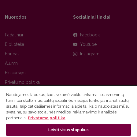
Nuorodos
Socialiniai tinklai
Padaliniai
Facebook
Biblioteka
Youtube
Fondas
Instagram
Alumni
Ekskursijos
Privatumo politika
Naudojame slapukus, kad svetainė veiktų tinkamai, suasmenintų
turinį bei skelbimus, teiktų socialinės medijos funkcijas ir analizuotų
srautą. Taip pat dalijamės informacija apie tai, kaip naudojatės mūsų
svetaine, su savo socialinės medijos, reklamavimo ir analizės
partneriais.
Privatumo politika
Leisti visus slapukus
Ⓒ 2026 Vilniaus universitetas
Tinklalapio administratorius