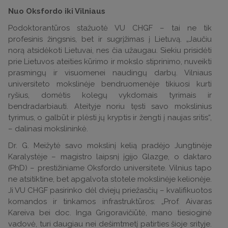
Nuo Oksfordo iki Vilniaus
Podoktorantūros stažuotė VU CHGF – tai ne tik
profesinis žingsnis, bet ir sugrįžimas į Lietuvą. „Jaučiu
norą atsidėkoti Lietuvai, nes čia užaugau. Siekiu prisidėti
prie Lietuvos ateities kūrimo ir mokslo stiprinimo, nuveikti
prasmingų ir visuomenei naudingų darbų. Vilniaus
universiteto mokslinėje bendruomenėje tikiuosi kurti
ryšius, domėtis kolegų vykdomais tyrimais ir
bendradarbiauti. Ateityje noriu tęsti savo mokslinius
tyrimus, o galbūt ir plėsti jų kryptis ir žengti į naujas sritis“,
– dalinasi mokslininkė.
Dr. G. Meižytė savo mokslinį kelią pradėjo Jungtinėje
Karalystėje – magistro laipsnį įgijo Glazge, o daktaro
(PhD) – prestižiniame Oksfordo universitete. Vilnius tapo
ne atsitiktine, bet apgalvota stotele mokslinėje kelionėje.
Ji VU CHGF pasirinko dėl dviejų priežasčių – kvalifikuotos
komandos ir tinkamos infrastruktūros: „Prof. Aivaras
Kareiva bei doc. Inga Grigoravičiūtė, mano tiesioginė
vadovė, turi daugiau nei dešimtmetį patirties šioje srityje.