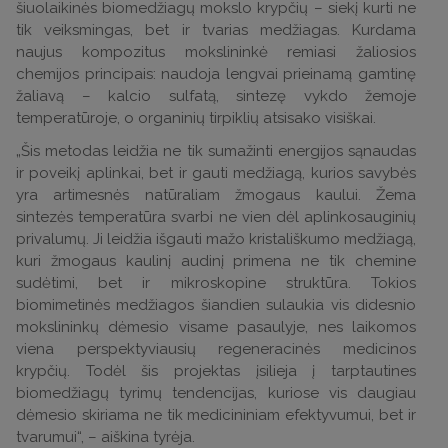
šiuolaikinės biomedžiagų mokslo krypčių – siekį kurti ne
tik veiksmingas, bet ir tvarias medžiagas. Kurdama
naujus kompozitus mokslininkė remiasi žaliosios
chemijos principais: naudoja lengvai prieinamą gamtinę
žaliavą – kalcio sulfatą, sintezę vykdo žemoje
temperatūroje, o organinių tirpiklių atsisako visiškai.
„Šis metodas leidžia ne tik sumažinti energijos sąnaudas
ir poveikį aplinkai, bet ir gauti medžiagą, kurios savybės
yra artimesnės natūraliam žmogaus kaului. Žema
sintezės temperatūra svarbi ne vien dėl aplinkosauginių
privalumų. Ji leidžia išgauti mažo kristališkumo medžiagą,
kuri žmogaus kaulinį audinį primena ne tik chemine
sudėtimi, bet ir mikroskopine struktūra. Tokios
biomimetinės medžiagos šiandien sulaukia vis didesnio
mokslininkų dėmesio visame pasaulyje, nes laikomos
viena perspektyviausių regeneracinės medicinos
krypčių. Todėl šis projektas įsilieja į tarptautines
biomedžiagų tyrimų tendencijas, kuriose vis daugiau
dėmesio skiriama ne tik medicininiam efektyvumui, bet ir
tvarumui“, – aiškina tyrėja.