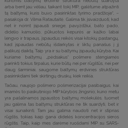
kuriomis baltymų erdvinė struktūra nebūtų suardyta
arba bent jau vėliau, taikant tokį MIP, galėtume atpažinti
tą baltymą, kuris buvo pasirinktas tyrimo pradžioje“, –
pasakoja dr. Vilma Ratautaitė. Galima tik įsivaizduoti, kad
net ir norint įspausti sniege, pavyzdžiui, bato pado,
didelio kamuolio, pūkuotos kepurės ar kažko labai
lengvo ir trapaus, įspaudus reikės visai kitokių pastangų,
kad įspaudas nebūtų išdarkytas ir liktų panašus į jį
palikusį daiktą. Taip yra ir su baltymų įspaudų kūryba. Kai
kuriame baltymų „pėdsakus“ polimere stengiamės
parinkti tokius tirpalus, kurie būtų nei per rūgštūs, nei per
daug šarminiai, saugome baltymų erdvines struktūras
pasirinkdami tiek skirtingų druskų, kiek reikia.
Tačiau, naujojo polimero polimerizacijai pasibaigus, kai
imamės to paskutiniojo MIP kūrybos žingsnio, kurio metu
yra pašalinamos įspaustos baltymų molekulės, tuomet
jau galima tas baltymų struktūras ne tik suardyti, bet ir
visai sunaikinti. Tam jau galima naudoti net ir stiprias
rūgštis, tokias kaip gana didelės koncentracijos sieros
rūgštis. Taip, kaip mes darėme ruošdami MIP su SARS-