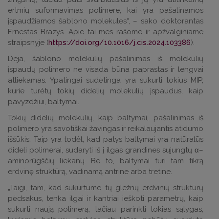
ertmių suformavimas polimere, kai yra pašalinamos
įspaudžiamos šablono molekulės“, – sako doktorantas
Ernestas Brazys. Apie tai mes rašome ir apžvalginiame
straipsnyje (
https://doi.org/10.1016/j.cis.2024.103386
).
Deja, šablono molekulių pašalinimas iš molekulių
įspaudų polimero ne visada būna paprastas ir lengvai
atliekamas. Ypatingai sudėtinga yra sukurti tokius MIP,
kurie turėtų tokių didelių molekulių įspaudus, kaip
pavyzdžiui, baltymai.
Tokių didelių molekulių, kaip baltymai, pašalinimas iš
polimero yra savotiškai žavingas ir reikalaujantis atidumo
iššūkis. Taip yra todėl, kad patys baltymai yra natūralūs
dideli polimerai, sudaryti iš į ilgas grandines sujungtų α–
aminorūgščių liekanų. Be to, baltymai turi tam tikrą
erdvinę struktūrą, vadinamą antrine arba tretine.
„Taigi, tam, kad sukurtume tų gležnų erdvinių struktūrų
pėdsakus, tenka ilgai ir kantriai ieškoti parametrų, kaip
sukurti naują polimerą, tačiau parinkti tokias sąlygas,