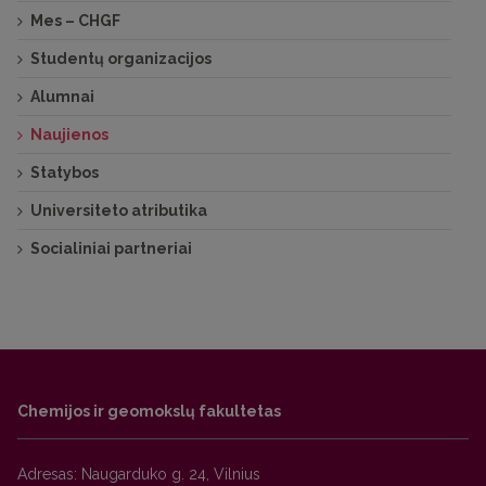
Mes – CHGF
Studentų organizacijos
Alumnai
Naujienos
Statybos
Universiteto atributika
Socialiniai partneriai
Chemijos ir geomokslų fakultetas
Adresas: Naugarduko g. 24, Vilnius