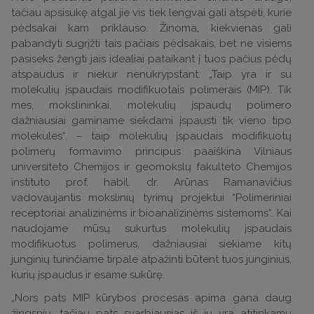
tačiau apsisukę atgal jie vis tiek lengvai gali atspėti, kurie
pėdsakai kam priklauso. Žinoma, kiekvienas gali
pabandyti sugrįžti tais pačiais pėdsakais, bet ne visiems
pasiseks žengti jais idealiai pataikant į tuos pačius pėdų
atspaudus ir niekur nenukrypstant. „Taip yra ir su
molekulių įspaudais modifikuotais polimerais (MIP). Tik
mes, mokslininkai, molekulių įspaudų polimero
dažniausiai gaminame siekdami įspausti tik vieno tipo
molekules“, – taip molekulių įspaudais modifikuotų
polimerų formavimo principus paaiškina Vilniaus
universiteto Chemijos ir geomokslų fakulteto Chemijos
instituto prof. habil. dr. Arūnas Ramanavičius
vadovaujantis mokslinių tyrimų projektui “Polimeriniai
receptoriai analizinėms ir bioanalizinėms sistemoms“. Kai
naudojame mūsų sukurtus molekulių įspaudais
modifikuotus polimerus, dažniausiai siekiame kitų
junginių turinčiame tirpale atpažinti būtent tuos junginius,
kurių įspaudus ir esame sukūrę.
„Nors pats MIP kūrybos procesas apima gana daug
žingsnių, tačiau pats svarbiausias iš jų yra atitinkamų