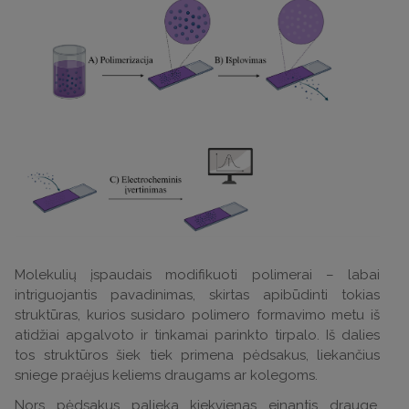
Molekulių įspaudais modifikuoti polimerai – labai
intriguojantis pavadinimas, skirtas apibūdinti tokias
struktūras, kurios susidaro polimero formavimo metu iš
atidžiai apgalvoto ir tinkamai parinkto tirpalo. Iš dalies
tos struktūros šiek tiek primena pėdsakus, liekančius
sniege praėjus keliems draugams ar kolegoms.
Nors pėdsakus palieka kiekvienas einantis drauge,