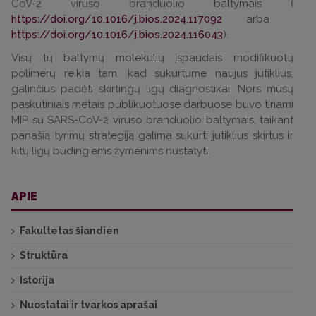
CoV-2 viruso branduolio baltymais (
https://doi.org/10.1016/j.bios.2024.117092
arba
https://doi.org/10.1016/j.bios.2024.116043
).
Visų tų baltymų molekulių įspaudais modifikuotų
polimerų reikia tam, kad sukurtume naujus jutiklius,
galinčius padėti skirtingų ligų diagnostikai. Nors mūsų
paskutiniais metais publikuotuose darbuose buvo tiriami
MIP su SARS-CoV-2 viruso branduolio baltymais, taikant
panašią tyrimų strategiją galima sukurti jutiklius skirtus ir
kitų ligų būdingiems žymenims nustatyti.
APIE
Fakultetas šiandien
Struktūra
Istorija
Nuostatai ir tvarkos aprašai